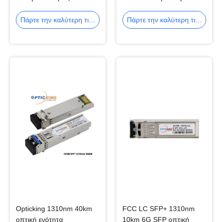
Ethernet πομποδεκτών
πομποδεκτών LC SFP
SFP
Πάρτε την καλύτερη τιμή
Πάρτε την καλύτερη τιμή
Opticking 1310nm 40km
FCC LC SFP+ 1310nm
οπτική ενότητα
10km 6G SFP οπτική