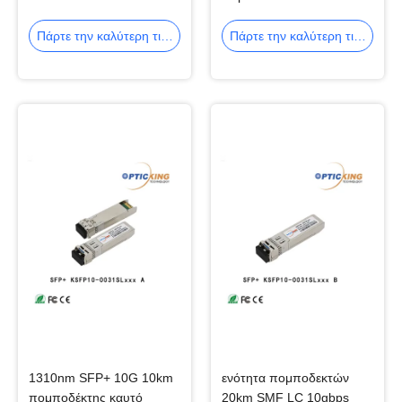
850nm 300M SFP+ LC
120km 1550nm SFP LC
Πάρτε την καλύτερη τιμή
Πάρτε την καλύτερη τιμή
1310nm SFP+ 10G 10km
ενότητα πομποδεκτών
πομποδέκτης καυτό
20km SMF LC 10gbps