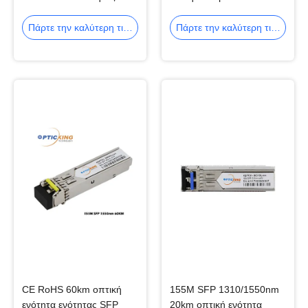
πομποδεκτών 1310nm
20km 155Mbps SFP LC
SFP
Πάρτε την καλύτερη τιμή
Πάρτε την καλύτερη τιμή
CE RoHS 60km οπτική
155M SFP 1310/1550nm
ενότητα ενότητας SFP
20km οπτική ενότητα