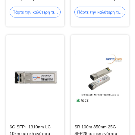
πομποδεκτών 155Mbps
ενότητα πομποδεκτών
SFP
Πάρτε την καλύτερη τιμή
Πάρτε την καλύτερη τιμή
6G SFP+ 1310nm LC
SR 100m 850nm 25G
10km οπτική ενότητα
SFP28 οπτική ενότητα