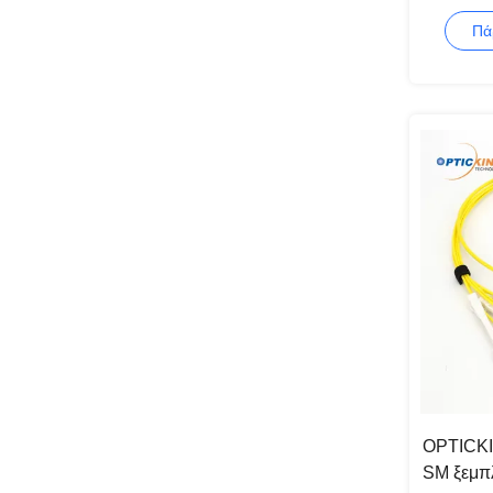
λουριών
Πά
OPTICKI
SM ξεμπ