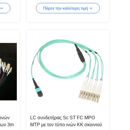
ων
μπαλωμάτων λουριών
Πάρτε την καλύτερη τιμή
 ινών
LC συνδετήρας Sc ST FC MPO
των 3m
MTP με τον τύπο ινών ΚΚ σκοινιού