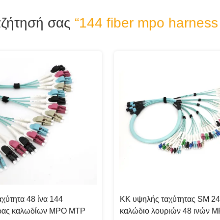
αζήτησή σας
“144 fiber mpo harness
χύτητα 48 ίνα 144
ΚΚ υψηλής ταχύτητας SM 24
ρας καλωδίων MPO MTP
καλώδιο λουριών 48 ινών 