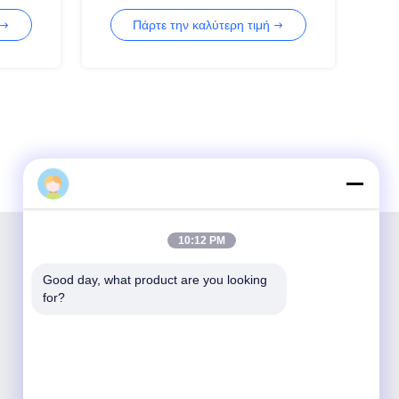
SM μπαλωμάτων
Πάρτε την καλύτερη τιμή
10:12 PM
Good day, what product are you looking 
Η Shenzhen Opticking Technology Co Ltd είναι
for?
εθνική καινοτόμος και υψηλής τεχνολογίας
εταιρεία που ασχολείται με την έρευνα και
ανάπτυξη, την κατασκευή, τις πωλήσεις και την
εξυπηρέτηση προϊόντων οπτικής επικοινωνίας.