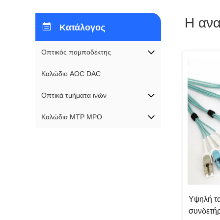
Η αν
Κατάλογος
Οπτικός πομποδέκτης
Καλώδιο AOC DAC
Οπτικά τμήματα ινών
Καλώδια MTP MPO
Υψηλή τα
συνδετή