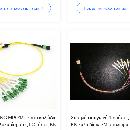
 ινών MPO
MTP για το κέντρο δεδομέν
ρτε την καλύτερη τιμή
Πάρτε την καλύτερη τιμή
NG MPO/MTP στο καλώδιο
Χαμηλή εισαγωγή 1m τύπος
λοκαρίσματος LC τύπος ΚΚ
ΚΚ καλωδίων SM μπαλωμά