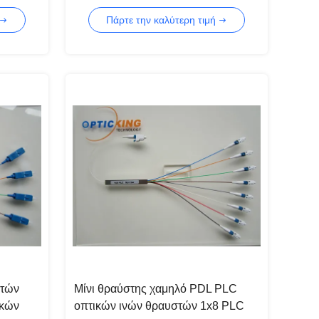
ινών
Πάρτε την καλύτερη τιμή
στών
Μίνι θραύστης χαμηλό PDL PLC
ικών
οπτικών ινών θραυστών 1x8 PLC