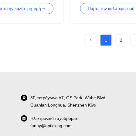
ν ABS 1650nm
ινών 1xN 2xN
ρτε την καλύτερη τιμή
Πάρτε την καλύτερη τιμή
1
2
3F, τετράγωνο #7, GS Park, Wuhe Blvd,
Guanlan Longhua, Shenzhen Κίνα
Ηλεκτρονικό ταχυδρομείο:
fanny@opticking.com