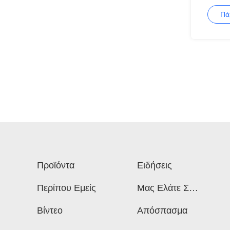
κιβωτίω
Πά
Προϊόντα
Ειδήσεις
Περίπου Εμείς
Μας Ελάτε Σε
Επαφή Με
Βίντεο
Απόσπασμα