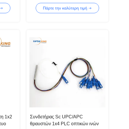
δίκτυο PON και FTTH
Πάρτε την καλύτερη τιμή
τη 1x2
Συνδετήρας Sc UPC/APC
τυο
θραυστών 1x4 PLC οπτικών ινών