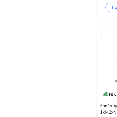
GR-120
Πά
θραύστη
1xN 2xN