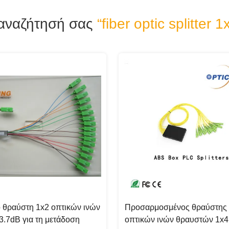
αναζήτησή σας
“fiber optic splitter 1
 θραύστη 1x2 οπτικών ινών
Προσαρμοσμένος θραύστης
.7dB για τη μετάδοση
οπτικών ινών θραυστών 1x4