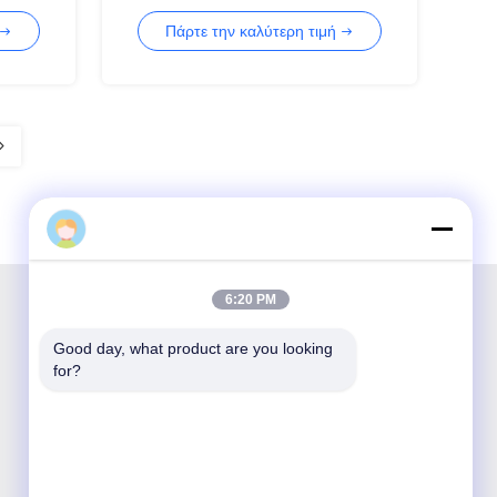
της FCC ROHS CE
Πάρτε την καλύτερη τιμή
6:20 PM
Good day, what product are you looking 
Η Shenzhen Opticking Technology Co Ltd είναι
for?
εθνική καινοτόμος και υψηλής τεχνολογίας
εταιρεία που ασχολείται με την έρευνα και
ανάπτυξη, την κατασκευή, τις πωλήσεις και την
εξυπηρέτηση προϊόντων οπτικής επικοινωνίας.