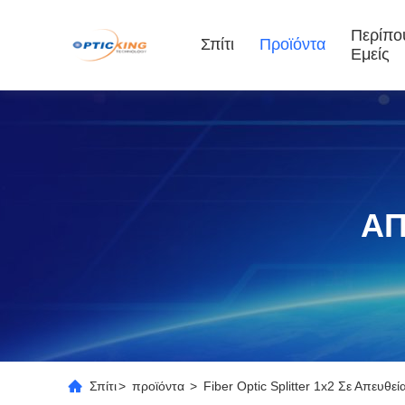
Περίπο
Σπίτι
Προϊόντα
Εμείς
ΑΠ
Σπίτι
>
προϊόντα
>
Fiber Optic Splitter 1x2 Σε Απευθ