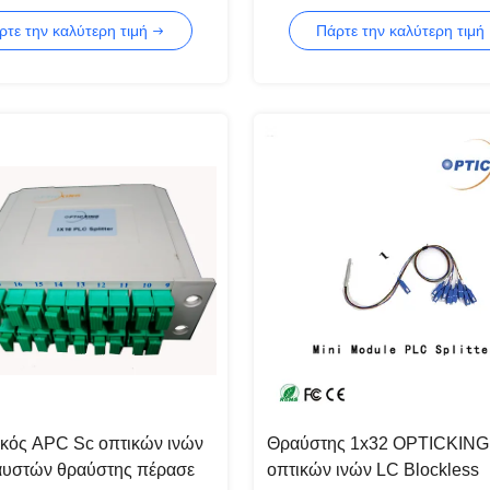
PON/ODN
ρτε την καλύτερη τιμή
Πάρτε την καλύτερη τιμή
ικός APC Sc οπτικών ινών
Θραύστης 1x32 OPTICKING
αυστών θραύστης πέρασε
οπτικών ινών LC Blockless