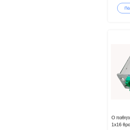
1650nm
Πά
Ο παθητ
1x16 θρ