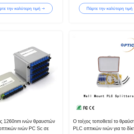
ν
PLC κιβωτίων ABS
ρτε την καλύτερη τιμή
Πάρτε την καλύτερη τιμή
ς 1260nm ινών θραυστών
Ο τοίχος τοποθετεί το θραύσ
οπτικών ινών PC Sc σε
PLC οπτικών ινών για το δίκ