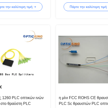
9
ρτε την καλύτερη τιμή
Πάρτε την καλύτερη τιμή
ς 1260 PLC οπτικών ινών
η μίνι FCC ROHS CE θραυ
 στο θραύστη PLC
PLC Sc θραυστών PLC οπτ