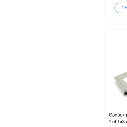
στοιχείω
Πά
Θραύστη
1x4 1x8 