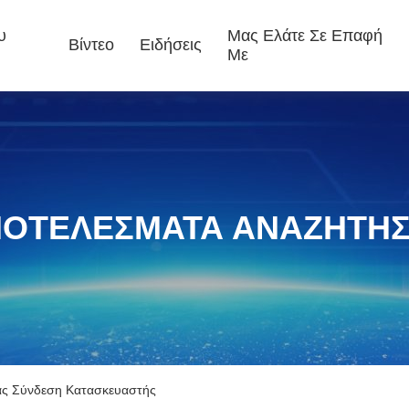
υ
Μας Ελάτε Σε Επαφή
Βίντεο
Ειδήσεις
Με
ΟΤΕΛΈΣΜΑΤΑ ΑΝΑΖΉΤΗ
είας Σύνδεση Κατασκευαστής