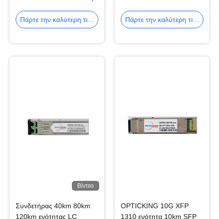
πομποδέκτης SR 25G
OPTICKING 10G XFP
SFP28
τρόπου ενότητας SFP+
Πάρτε την καλύτερη τιμή
Πάρτε την καλύτερη τιμή
Βίντεο
Συνδετήρας 40km 80km
OPTICKING 10G XFP
120km ενότητας LC
1310 ενότητα 10km SFP