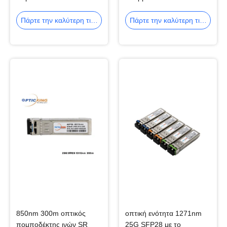
sff-8431 BIDI DDM LC
1270nm 10G Bidi SFP+
10G SFP+
40km
Πάρτε την καλύτερη τιμή
Πάρτε την καλύτερη τιμή
850nm 300m οπτικός
οπτική ενότητα 1271nm
πομποδέκτης ινών SR
25G SFP28 με το