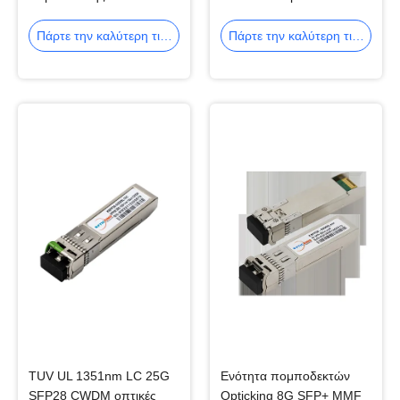
25G SFP28 με το διπλό
συνδετήρα LC
συνδετήρα LC
Πάρτε την καλύτερη τιμή
Πάρτε την καλύτερη τιμή
TUV UL 1351nm LC 25G
Ενότητα πομποδεκτών
SFP28 CWDM οπτικές
Opticking 8G SFP+ MMF