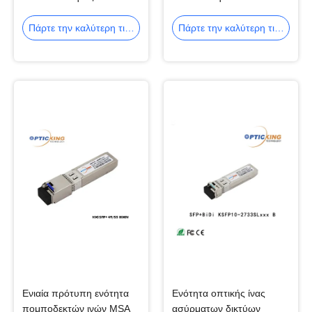
DWDM 1532.68nm 1.25G
οπτικός πομποδέκτης LC
SFP
Πάρτε την καλύτερη τιμή
Πάρτε την καλύτερη τιμή
Ενιαία πρότυπη ενότητα
Ενότητα οπτικής ίνας
πομποδεκτών ινών MSA
ασύρματων δικτύων