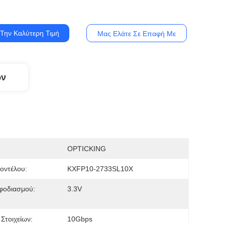
Την Καλύτερη Τιμή
Μας Ελάτε Σε Επαφή Με
ων
OPTICKING
οντέλου:
KXFP10-2733SL10X
φοδιασμού:
3.3V
Στοιχείων:
10Gbps