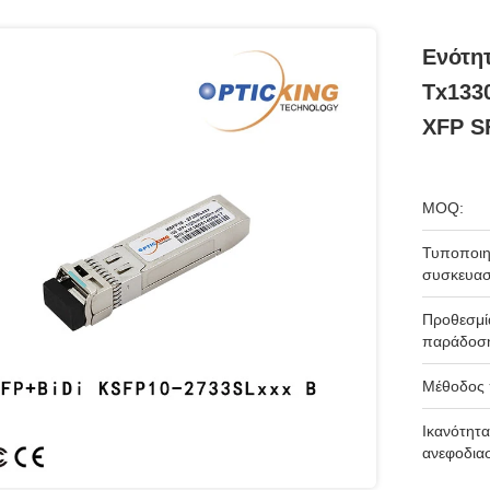
Ενότη
Tx133
XFP S
MOQ:
Τυποποιη
συσκευασ
Προθεσμί
παράδοσ
Μέθοδος
Ικανότητα
ανεφοδια