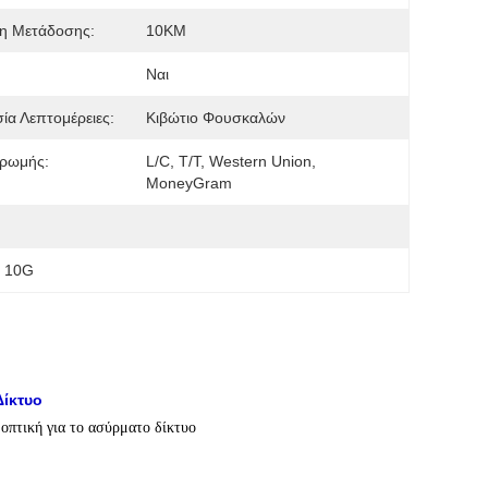
η Μετάδοσης:
10KM
Ναι
ία Λεπτομέρειες:
Κιβώτιο Φουσκαλών
ρωμής:
L/C, T/T, Western Union,
MoneyGram
P 10G
Δίκτυο
πτική για το ασύρματο δίκτυο