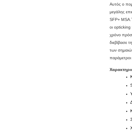
Αυτός ο πομ
μεγάλης επι
SFP+ MSA.T
οι optickin
χρόνο πρόσ
διεβίβασε
τ
των
σημαιώ
παράμετροι 
Χαρακτηρι