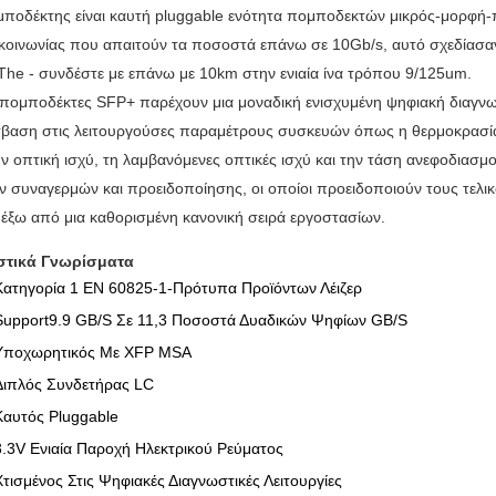
ποδέκτης είναι καυτή pluggable ενότητα πομποδεκτών μικρός-μορφή-π
κοινωνίας που απαιτούν τα ποσοστά επάνω σε 10Gb/s, αυτό σχεδίασαν γ
he - συνδέστε με επάνω με 10km στην ενιαία ίνα τρόπου 9/125um.
g πομποδέκτες SFP+ παρέχουν μια μοναδική ενισχυμένη ψηφιακή διαγν
βαση στις λειτουργούσες παραμέτρους συσκευών όπως η θερμοκρασία
ην οπτική ισχύ, τη λαμβανόμενες οπτικές ισχύ και την τάση ανεφοδιασ
ν
συναγερμών και
προειδοποίησης, οι οποίοι προειδοποιούν τους τελικο
έξω από μια καθορισμένη κανονική σειρά εργοστασίων.
στικά Γνωρίσματα
Κατηγορία 1 EN 60825-1-Πρότυπα Προϊόντων Λέιζερ
Support9.9 GB/s Σε 11,3 Ποσοστά Δυαδικών Ψηφίων GB/s
Υποχωρητικός Με XFP MSA
Διπλός Συνδετήρας LC
Καυτός Pluggable
3.3V Ενιαία Παροχή Ηλεκτρικού Ρεύματος
Χτισμένος Στις Ψηφιακές Διαγνωστικές Λειτουργίες