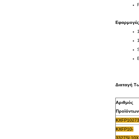
Εφαρμογές
Διαταγή Τ
Αριθμός
Προϊόντων
KXFP1027
KXFP10-
3327SL10X