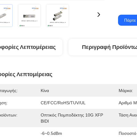
Πάρτε 
φορίες Λεπτομέρειας
Περιγραφή Προϊόντ
ορίες Λεπτομέρειας
ταγωγής:
Κίνα
Μάρκα:
ηση:
CE/FCC/RoHS/TUV/UL
Αριθμό Μ
οϊόντων:
Οπτικός Πομποδέκτης 10G XFP
Τάση Ανε
BIDI
-6~0.5dBm
Ποσοστό 