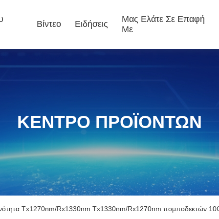
υ
Μας Ελάτε Σε Επαφή
Βίντεο
Ειδήσεις
Με
ΚΕΝΤΡΟ ΠΡΟΪΟΝΤΩΝ
νότητα Tx1270nm/Rx1330nm Tx1330nm/Rx1270nm πομποδεκτών 10G