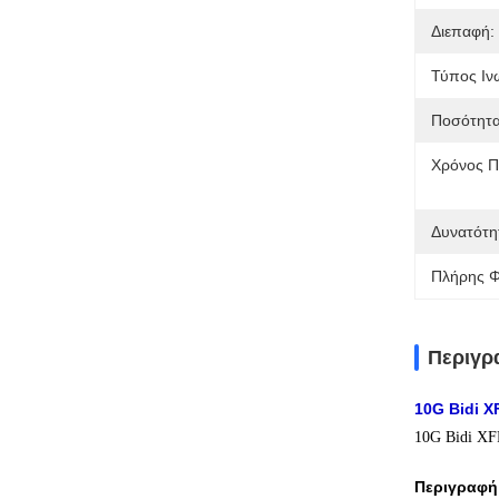
Διεπαφή:
Τύπος Ιν
Ποσότητα
Χρόνος Π
Δυνατότη
Πλήρης Φ
Περιγρ
10G Bidi 
10G Bidi XF
Περιγραφή 