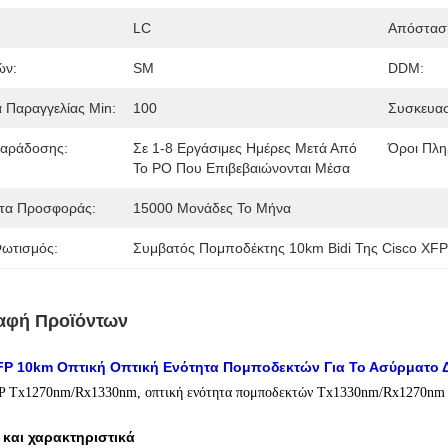
LC
Απόστασ
ών:
SM
DDM:
 Παραγγελίας Min:
100
Συσκευασ
αράδοσης:
Σε 1-8 Εργάσιμες Ημέρες Μετά Από
Όροι Πλη
Το PO Που Επιβεβαιώνονται Μέσα
τα Προσφοράς:
15000 Μονάδες Το Μήνα
ωτισμός:
Συμβατός Πομποδέκτης 10km Bidi Της Cisco XF
αφή Προϊόντων
XFP 10km Οπτική Οπτική Ενότητα Πομποδεκτών Για Το Ασύρματο 
P Tx1270nm/Rx1330nm, οπτική ενότητα πομποδεκτών Tx1330nm/Rx1270nm ο
και χαρακτηριστικά