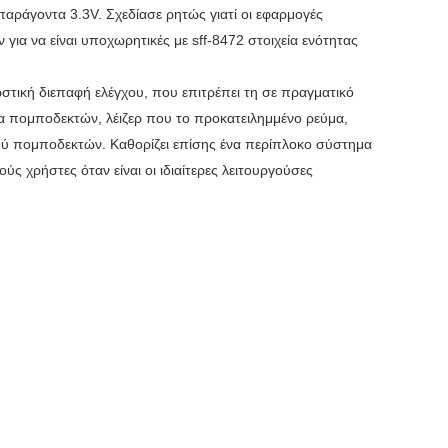
αράγοντα 3.3V. Σχεδίασε ρητώς γιατί οι εφαρμογές
ια να είναι υποχωρητικές με sff-8472 στοιχεία ενότητας
ωστική διεπαφή ελέγχου, που
επιτρέπει τη σε πραγματικό
 πομποδεκτών, λέιζερ που το προκατειλημμένο ρεύμα,
μού πομποδεκτών.
Καθορίζει επίσης ένα περίπλοκο σύστημα
ύς χρήστες όταν είναι οι ιδιαίτερες λειτουργούσες