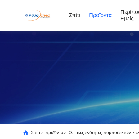
Περίπο
Σπίτι
Προϊόντα
Εμείς
Σπίτι
>
προϊόντα
>
Οπτικές ενότητες πομποδεκτών
>
ε