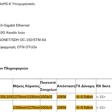
RoHS-6 Υποχωρητικός
10-Gigabit Ethernet
10G Κανάλι Ινών
SONET/SDH OC-192/STM-64
Εφαρμογές OTN OTU2e
ων Πληροφοριών
Ποσοστό
Μήκος Κύματος
Απόσταση
TX Δύναμη
RX Sens
Στοιχείων
33SL10X
1270nm/1330nm
10Gb/s
10KM
-6~0.5dbm
<-15>
1330nm/1270nm
10Gb/s
10KM
-6~0.5dbm
<-15>