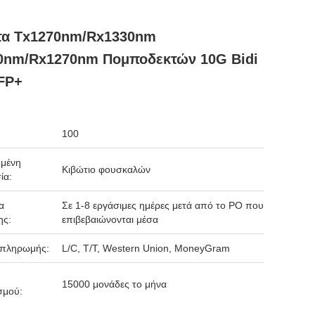
τα Tx1270nm/Rx1330nm
0nm/Rx1270nm Πομποδεκτών 10G Bidi
FP+
100
μένη
Κιβώτιο φουσκαλών
ία:
α
Σε 1-8 εργάσιμες ημέρες μετά από το PO που
ης:
επιβεβαιώνονται μέσα
 πληρωμής:
L/C, T/T, Western Union, MoneyGram
15000 μονάδες το μήνα
σμού: