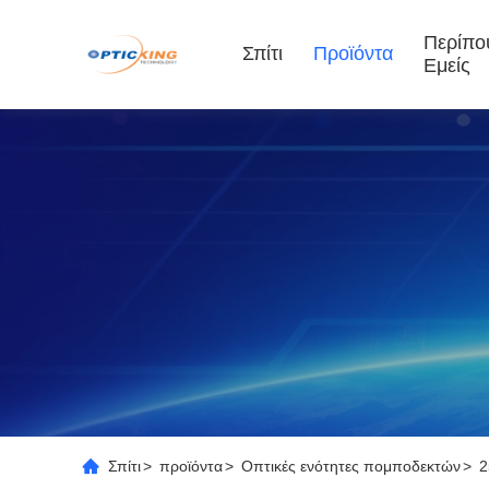
Περίπο
Σπίτι
Προϊόντα
Εμείς
Σπίτι
>
προϊόντα
>
Οπτικές ενότητες πομποδεκτών
>
2