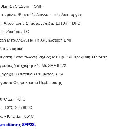
 10km Σε 9/125mm SMF
τωμένες Ψηφιακές Διαγνωστικές Λειτουργίες
ή Αποστολής Σημάτων Λέιζερ 1310nm DFB
 Συνδετήρας LC
αξη Μετάλλων, Για Τη Χαμηλότερη EMI
Υποχωρητικό
έγιστη Κατανάλωση Ισχύος Με Την Καθιερωμένη Σύνδεση
γραφές Υποχωρητικές Με SFF 8472
 Παροχή Ηλεκτρικού Ρεύματος 3.3V
ργούσα Θερμοκρασία Περίπτωσης
 0°C Σε +70°C
: -10°C Σε +80°C
ς: -40°C Σε +85°C
ομποδέκτης SFP28;