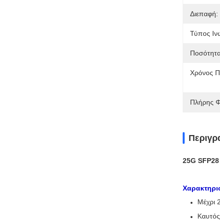
Διεπαφή:
Τύπος Ιν
Ποσότητα
Χρόνος Π
Πλήρης Φ
Περιγρ
25G SFP28
Χαρακτηρι
Μέχρι 
Καυτός