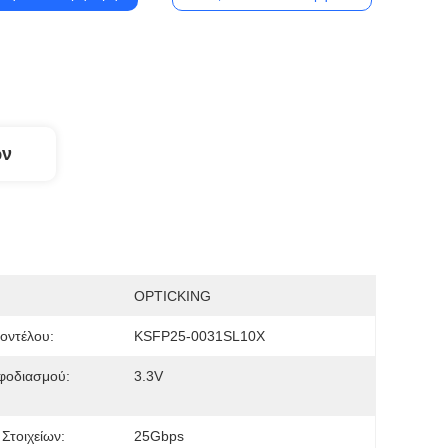
ων
OPTICKING
οντέλου:
KSFP25-0031SL10X
φοδιασμού:
3.3V
Στοιχείων:
25Gbps