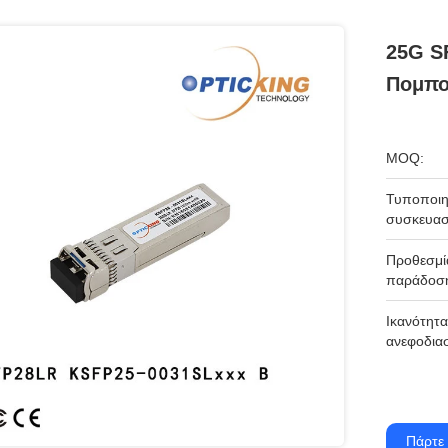
25G S
Πομπο
MOQ:
Τυποποιη
συσκευασ
Προθεσμί
παράδοσ
Ικανότητα
ανεφοδια
Πάρτε 