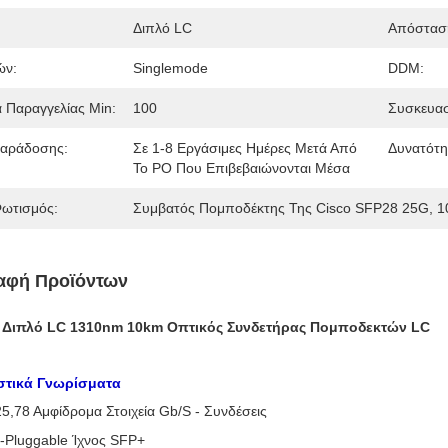
Διπλό LC
Απόστασ
ών:
Singlemode
DDM:
 Παραγγελίας Min:
100
Συσκευασ
αράδοσης:
Σε 1-8 Εργάσιμες Ημέρες Μετά Από
Δυνατότη
Το PO Που Επιβεβαιώνονται Μέσα
ωτισμός:
Συμβατός Πομποδέκτης Της Cisco SFP28 25G, 
αφή Προϊόντων
 Διπλό LC 1310nm 10km Οπτικός Συνδετήρας Πομποδεκτών LC
στικά Γνωρίσματα
25,78 Αμφίδρομα Στοιχεία Gb/s - Συνδέσεις
-Pluggable Ίχνος SFP+