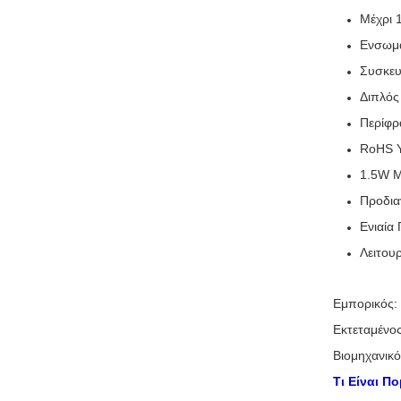
Μέχρι
Ενσωμα
Συσκευ
Διπλός
Περίφρ
RoHS 
1.5W Μ
Προδια
Ενιαία
Λειτου
Εμπορικός:
Εκτεταμένος
Βιομηχανικό
Τι Είναι Π