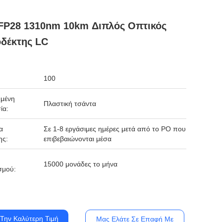
FP28 1310nm 10km Διπλός Οπτικός
δέκτης LC
100
μένη
Πλαστική τσάντα
ία:
α
Σε 1-8 εργάσιμες ημέρες μετά από το PO που
ης:
επιβεβαιώνονται μέσα
15000 μονάδες το μήνα
σμού:
Την Καλύτερη Τιμή
Μας Ελάτε Σε Επαφή Με