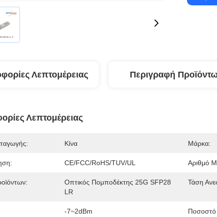
φορίες Λεπτομέρειας
Περιγραφή Προϊόντ
ορίες Λεπτομέρειας
ταγωγής:
Κίνα
Μάρκα:
ηση:
CE/FCC/RoHS/TUV/UL
Αριθμό Μ
οϊόντων:
Οπτικός Πομποδέκτης 25G SFP28
Τάση Ανε
LR
-7~2dBm
Ποσοστό 