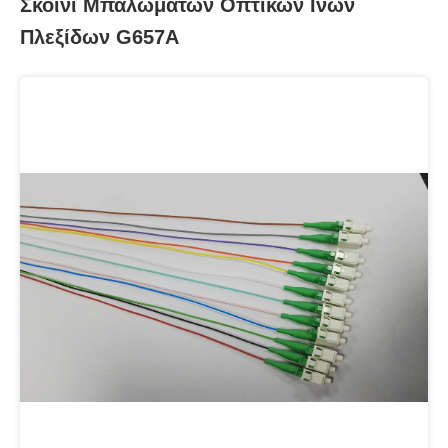
Σκοινί Μπαλωμάτων Οπτικών Ινών
Πλεξίδων G657A