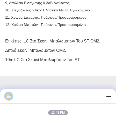
9, Απώλεια Εισαγωγής 0.3dB Ανώτατος
10, Στεγάζοντας Υλικό: Πλαστικό Με UL Εγκεκριμένο
11, Χρώμα Στέγασης: Πράσινος/προσαρμοσμένος
12, Χρώμα Μποτών: Πράσινος/προσαρμοσμένος
Ετικέττες:
LC Στο Σκοινί Μπαλωμάτων Του ST OM2
,
Διπλό Σκοινί Μπαλωμάτων OM2
,
10m LC Στο Σκοινί Μπαλωμάτων Του ST
3F, τετράγωνο #7, GS Park, Wuhe Blvd, Guanlan Longhua,
Shenzhen Κίνα
11:42 PM
Ηλεκτρονικό ταχυδρομείο: fanny@opticking.com