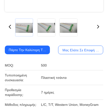
Πάρτε Την Καλύτερη Τιμή
Μας Ελάτε Σε Επαφή Με
MOQ:
500
Τυποποιημένη
Πλαστική τσάντα
συσκευασία:
Προθεσμία
7 ημέρες
παράδοσης:
Μέθοδος πληρωμής:
L/C, T/T, Western Union, MoneyGram