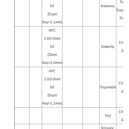
Το Μ
SX
Κόκκινος
Συρρικν
(Ευρύ
Το Σω
Key=2.1mm)
APC
2.0/3.0mm
Crimp
SX
Καφετής
Δοντ
(Στενό
Key=2.0mm)
APC
2.0/3.0mm
Crimp
SX
Πορτοκάλι
Δοντ
(Ευρύ
Key=2.1mm)
Crimp
Ροζ
Δοντ
Κίτρινος