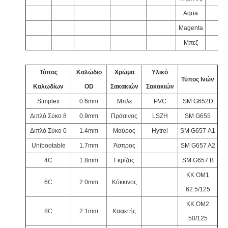
Aqua
Magenta
Μπεζ
Τύπος
Καλώδιο
Χρώμα
Υλικό
Τύπος Ινών
Καλωδίων
OD
Σακακιών
Σακακιών
Simplex
0.6mm
Μπλε
PVC
SM G652D
Διπλό Σύκο 8
0.9mm
Πράσινος
LSZH
SM G655
Διπλό Σύκο 0
1.4mm
Μαύρος
Hytrel
SM G657 Α1
Unibootable
1.7mm
Άσπρος
SM G657 A2
4C
1.8mm
Γκρίζος
SM G657 Β
ΚΚ OM1
6C
2.0mm
Κόκκινος
62.5/125
ΚΚ OM2
8C
2.1mm
Καφετής
50/125