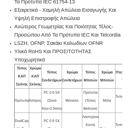
Τα Πρότυπα IEC 61754-13
Εξαιρετικά - Χαμηλή Απώλεια Εισαγωγής Και
Υψηλή Επιστροφής Απώλεια
Ανώτερος Γεωμετρίας Και Ποιότητας Τέλος-
Προσώπου Από Τα Πρότυπα IEC Και Telcordia
LSZH, OFNP, Σακάκι Καλωδίων OFNR
Υλικά RoHS Και ΠΡΟΣΙΤΟΤΗΤΑΣ
Υποχωρητικά
Τύπος
Χρώμα
Τύπος
Χρώμα
Τύπος
Χρώμα
Πτυχών
ΚΑΠ
ΚΑΠ
Συνδετήρων
Συνδετήρων
Μποτών
Μποτών
Τύπ
Σκόνης
Σκόνης
PC 0.9 SX
Πρότυπα
Τυποπο
Πρότυπα
Άσπρος
(Στενό
Μέταλλο
(τύπος
Μπλε
Ψ1
Key=2.0mm)
Bellcore)
Λαστιχένια
DustCap
PC 0.9 SX
Κοντή
Τυποπο