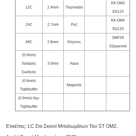
ΚΚ OM3
12C
2.4mm
Πορτοκάλι
50/125
ΚΚ OM4
24C
2.7mm
Ροζ
50/125
SMF28
48C
2.8mm
Κίτρινος
Εξαιρετικά
(0.9mm)
Χαλαρός
3.0mm
Aqua
Σωλήνας
(0.9mm)
Magenta
Tigthbuffer
(0.9mm) Ημι-
Tigthbuffer
Ετικέττες:
LC Στο Σκοινί Μπαλωμάτων Του ST OM2
,