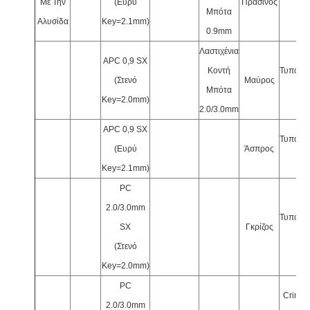
Με Την
(Ευρύ
Πράσινος
Μπότα
Ψ2
Αλυσίδα
Key=2.1mm)
0.9mm
Λαστιχένια
APC 0,9 SX
Κοντή
Τυποπο
(Στενό
Μαύρος
Μπότα
Ψ2
Key=2.0mm)
2.0/3.0mm
APC 0,9 SX
Τυποπο
(Ευρύ
Άσπρος
Ψ2
Key=2.1mm)
PC
2.0/3.0mm
Τυποπο
SX
Γκρίζος
Ψ3
(Στενό
Key=2.0mm)
PC
Crimp 
2.0/3.0mm