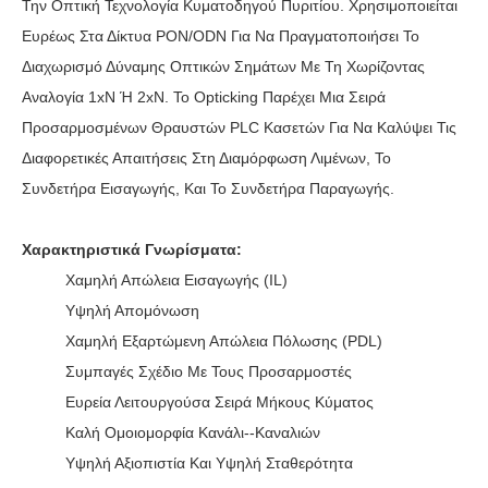
Την Οπτική Τεχνολογία Κυματοδηγού Πυριτίου. Χρησιμοποιείται
Ευρέως Στα Δίκτυα PON/ODN Για Να Πραγματοποιήσει Το
Διαχωρισμό Δύναμης Οπτικών Σημάτων Με Τη Χωρίζοντας
Αναλογία 1xN Ή 2xN. Το Opticking Παρέχει Μια Σειρά
Προσαρμοσμένων Θραυστών PLC Κασετών Για Να Καλύψει Τις
Διαφορετικές Απαιτήσεις Στη Διαμόρφωση Λιμένων, Το
Συνδετήρα Εισαγωγής, Και Το Συνδετήρα Παραγωγής.
Χαρακτηριστικά Γνωρίσματα:
Χαμηλή Απώλεια Εισαγωγής (IL)
Υψηλή Απομόνωση
Χαμηλή Εξαρτώμενη Απώλεια Πόλωσης (PDL)
Συμπαγές Σχέδιο Με Τους Προσαρμοστές
Ευρεία Λειτουργούσα Σειρά Μήκους Κύματος
Καλή Ομοιομορφία Κανάλι--καναλιών
Υψηλή Αξιοπιστία Και Υψηλή Σταθερότητα