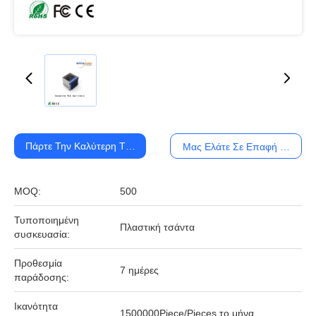
Πάρτε Την Καλύτερη Τιμή
Μας Ελάτε Σε Επαφή Με
MOQ:
500
Τυποποιημένη
Πλαστική τσάντα
συσκευασία:
Προθεσμία
7 ημέρες
παράδοσης:
Ικανότητα
1500000Piece/Pieces το μήνα