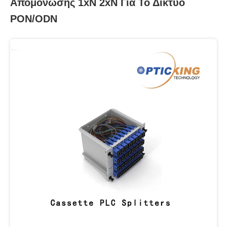
Απομόνωσης 1xN 2xN Για Το Δίκτυο
PON/ODN