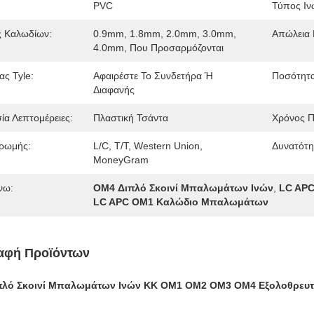
PVC
Τύπος Ιν
ς Καλωδίων:
0.9mm, 1.8mm, 2.0mm, 3.0mm,
Απώλεια 
4.0mm, Που Προσαρμόζονται
ας Tyle:
Αφαιρέστε Το Συνδετήρα Ή
Ποσότητα
Διαφανής
ία Λεπτομέρειες:
Πλαστική Τσάντα
Χρόνος 
ρωμής:
L/C, T/T, Western Union,
Δυνατότη
MoneyGram
νω:
OM4 Διπλό Σκοινί Μπαλωμάτων Ινών
,
LC APC
LC APC OM1 Καλώδιο Μπαλωμάτων
αφή Προϊόντων
πλό Σκοινί Μπαλωμάτων Ινών ΚΚ OM1 OM2 OM3 OM4 Εξολοθρευτ