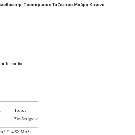
λοθρευτής Προσάρμοσε Το Άσπρο Μαύρο Κίτρινο
ι Telcordia
ς
Τύπος
Συνδετήρων
νο Ψ1.4
SX Μπλε