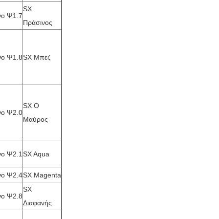
SX
νο Ψ1.7
Πράσινος
νο Ψ1.8
SX Μπεζ
SX Ο
νο Ψ2.0
Μαύρος
νο Ψ2.1
SX Aqua
νο Ψ2.4
SX Magenta
SX
νο Ψ2.8
Διαφανής