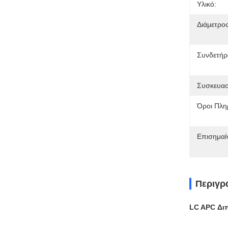
Υλικό:
Διάμετρο
Συνδετήρ
Συσκευασ
Όροι Πλη
Επισημαί
Περιγρ
LC APC Δι