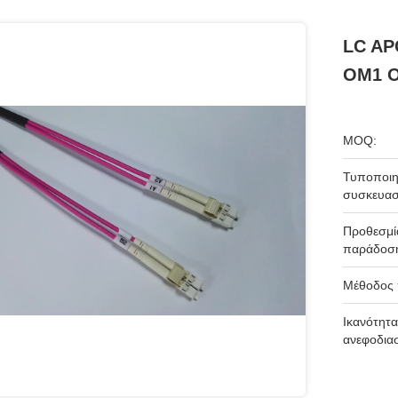
LC AP
OM1 O
MOQ:
Τυποποιη
συσκευασ
Προθεσμί
παράδοσ
Μέθοδος
Ικανότητα
ανεφοδια