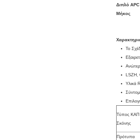
Διπλό APC
Μήκος
Χαρακτηρι
Το Σχέ
Εξαιρε
Ανώτερ
LSZH, 
Υλικά
Σύντομ
Επιλογ
Τύπος ΚΑΠ
Σκόνης
Πρότυπα