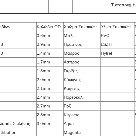
Τυποποιημέ
ωδίων
Καλώδιο OD
Χρώμα Σακακιών
Υλικό Σακακιών
0.6mm
Μπλε
PVC
 8
0.9mm
Πράσινος
LSZH
 0
1.4mm
Μαύρος
Hytrel
e
1.7mm
Άσπρος
1.8mm
Γκρίζος
2.0mm
Κόκκινος
2.1mm
Καφετής
2.4mm
Πορτοκάλι
2.7mm
Ροζ
2.8mm
Κίτρινος
αλαρός Σωλήνας
3.0mm
Aqua
thbuffer
Magenta