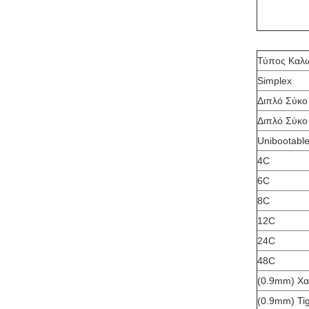
Τύπος Καλ
Simplex
Διπλό Σύκο
Διπλό Σύκο
Unibootabl
4C
6C
8C
12C
24C
48C
(0.9mm) Χ
(0.9mm) Tig