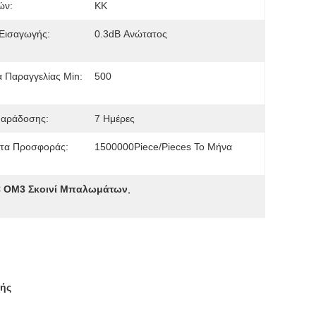
ών:
ΚΚ
Εισαγωγής:
0.3dB Ανώτατος
 Παραγγελίας Min:
500
Παράδοσης:
7 Ημέρες
τα Προσφοράς:
1500000Piece/Pieces Το Μήνα
 OM3 Σκοινί Μπαλωμάτων
,
ής