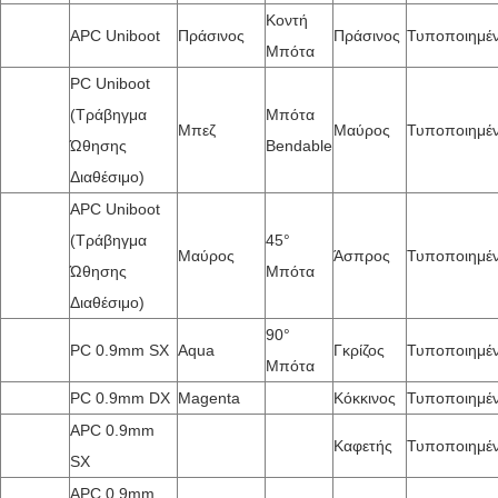
Κοντή
APC Uniboot
Πράσινος
Πράσινος
Τυποποιημέ
Μπότα
PC Uniboot
(Τράβηγμα
Μπότα
Μπεζ
Μαύρος
Τυποποιημέ
Ώθησης
Bendable
Διαθέσιμο)
APC Uniboot
(Τράβηγμα
45°
Μαύρος
Άσπρος
Τυποποιημέ
Ώθησης
Μπότα
Διαθέσιμο)
90°
PC 0.9mm SX
Aqua
Γκρίζος
Τυποποιημέ
Μπότα
PC 0.9mm DX
Magenta
Κόκκινος
Τυποποιημέ
APC 0.9mm
Καφετής
Τυποποιημέ
SX
APC 0.9mm