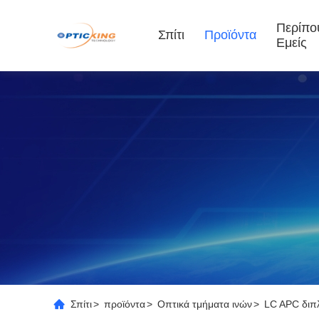
Περίπο
Σπίτι
Προϊόντα
Εμείς
Σπίτι
>
προϊόντα
>
Οπτικά τμήματα ινών
>
LC APC διπ