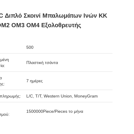
C Διπλό Σκοινί Μπαλωμάτων Ινών ΚΚ
M2 OM3 OM4 Εξολοθρευτής
500
μένη
Πλαστική τσάντα
ία:
α
7 ημέρες
ης:
 πληρωμής:
L/C, T/T, Western Union, MoneyGram
1500000Piece/Pieces το μήνα
σμού: