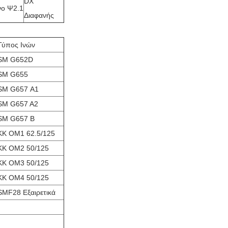
DX
νο Ψ2.1
Διαφανής
Τύπος Ινών
SM G652D
SM G655
SM G657 Α1
SM G657 A2
SM G657 Β
ΚΚ OM1 62.5/125
ΚΚ OM2 50/125
ΚΚ OM3 50/125
ΚΚ OM4 50/125
SMF28 Εξαιρετικά