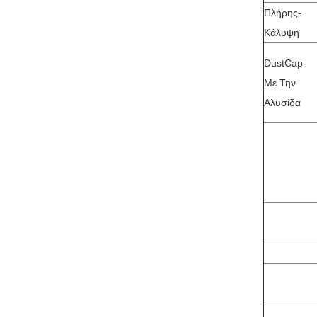
Πλήρης-
Κάλυψη
DustCap
Με Την
Αλυσίδα