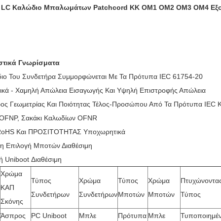
 LC Καλώδιο Μπαλωμάτων Patchcord ΚΚ OM1 OM2 OM3 OM4 Εξο
στικά Γνωρίσματα
διο Του Συνδετήρα Συμμορφώνεται Με Τα Πρότυπα IEC 61754-20
τικά - Χαμηλή Απώλεια Εισαγωγής Και Υψηλή Επιστροφής Απώλεια
ος Γεωμετρίας Και Ποιότητας Τέλος-Προσώπου Από Τα Πρότυπα IEC Κα
OFNP, Σακάκι Καλωδίων OFNR
 RoHS Και ΠΡΟΣΙΤΟΤΗΤΑΣ Υποχωρητικά
η Επιλογή Μποτών Διαθέσιμη
ή Uniboot Διαθέσιμη
Χρώμα
Τύπος
Χρώμα
Τύπος
Χρώμα
Πτυχώνοντα
ΚΑΠ
Συνδετήρων
Συνδετήρων
Μποτών
Μποτών
Τύπος
Σκόνης
Άσπρος
PC Uniboot
Μπλε
Πρότυπα
Μπλε
Τυποποιημέ