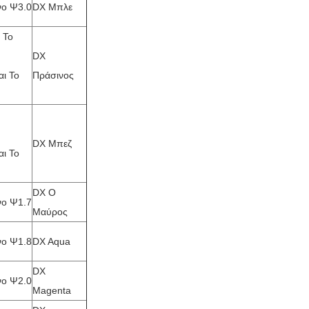
νο Ψ3.0
DX Μπλε
 Το
DX
αι Το
Πράσινος
DX Μπεζ
αι Το
DX Ο
νο Ψ1.7
Μαύρος
νο Ψ1.8
DX Aqua
DX
νο Ψ2.0
Magenta