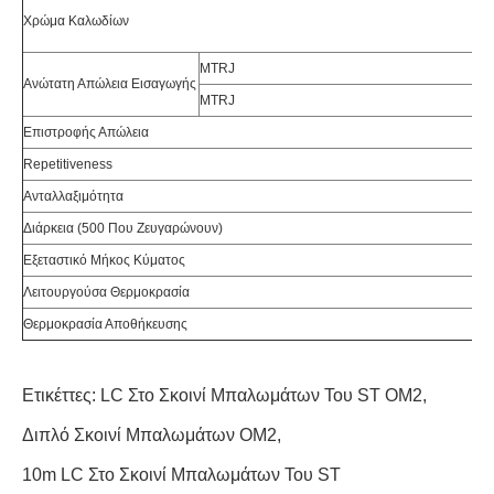
Χρώμα Καλωδίων
MTRJ
≤ 0
Ανώτατη Απώλεια Εισαγωγής
MTRJ
≤ 0
Επιστροφής Απώλεια
ΑΠ
Repetitiveness
≤ 0
Ανταλλαξιμότητα
≤ 0
Διάρκεια (500 Που Ζευγαρώνουν)
≤ 0
Εξεταστικό Μήκος Κύματος
13
Λειτουργούσα Θερμοκρασία
-4
Θερμοκρασία Αποθήκευσης
-4
Ετικέττες:
LC Στο Σκοινί Μπαλωμάτων Του ST OM2
,
Διπλό Σκοινί Μπαλωμάτων OM2
,
10m LC Στο Σκοινί Μπαλωμάτων Του ST