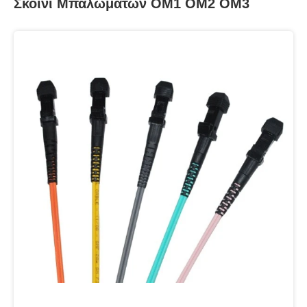
Σκοινί Μπαλωμάτων OM1 OM2 OM3