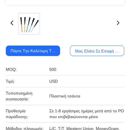
Πάρτε Την Καλύτερη Τιμή
Μας Ελάτε Σε Επαφή Με
MOQ:
500
Τιμή:
USD
Τυποποιημένη
Πλαστική τσάντα
συσκευασία:
Προθεσμία
Σε 1-8 εργάσιμες ημέρες μετά από το PO
παράδοσης:
που επιβεβαιώνονται μέσα
Μέθοδος πληρωμής:
L/C, T/T, Western Union, MoneyGram,