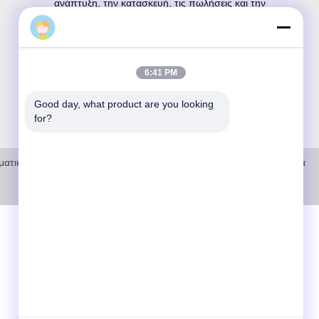
ανάπτυξη, την κατασκευή, τις πωλήσεις και την
εξυπηρέτηση προϊόντων οπτικής επικοινωνίας.


6:41 PM
Good day, what product are you looking 
for?
ατικά δικαιώματα © 2021-2026 opticking.com . Διατηρούνται όλα τα