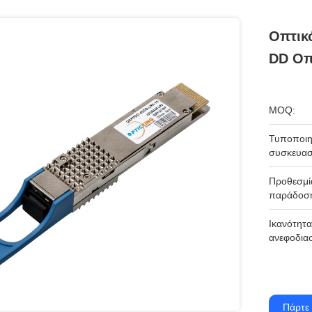
Οπτικ
DD Οπ
MOQ:
Τυποποιη
συσκευασ
Προθεσμί
παράδοσ
Ικανότητα
ανεφοδια
Πάρτε 