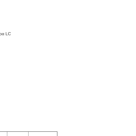
ρα LC