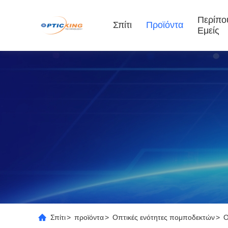
Περίπο
Σπίτι
Προϊόντα
Εμείς
Σπίτι
>
προϊόντα
>
Οπτικές ενότητες πομποδεκτών
>
Ο