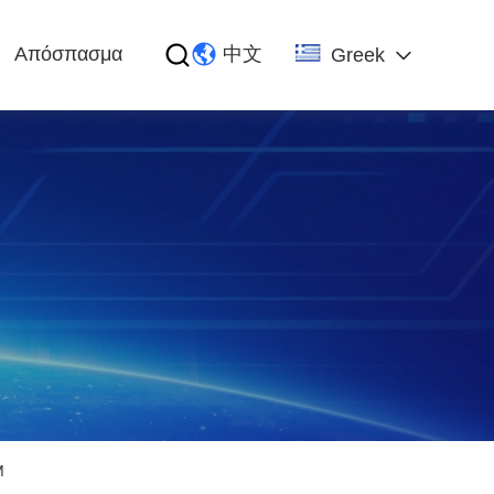
Απόσπασμα
中文
Greek
M