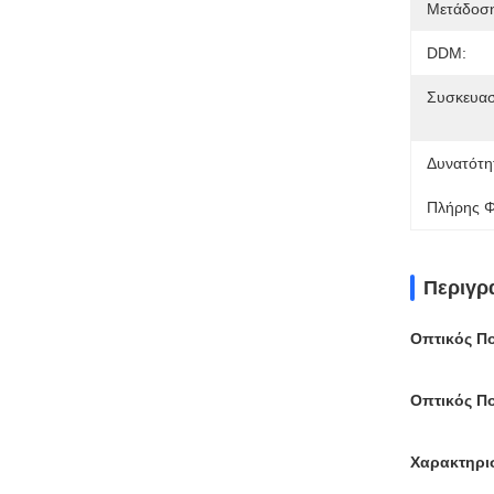
Μετάδοσ
DDM:
Συσκευασ
Δυνατότη
Πλήρης Φ
Περιγρ
Οπτικός Π
Οπτικός Π
Χαρακτηρι