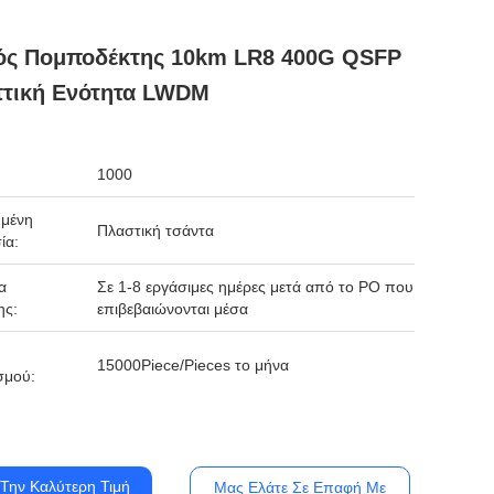
ός Πομποδέκτης 10km LR8 400G QSFP
τική Ενότητα LWDM
1000
μένη
Πλαστική τσάντα
ία:
α
Σε 1-8 εργάσιμες ημέρες μετά από το PO που
ης:
επιβεβαιώνονται μέσα
15000Piece/Pieces το μήνα
σμού:
Την Καλύτερη Τιμή
Μας Ελάτε Σε Επαφή Με