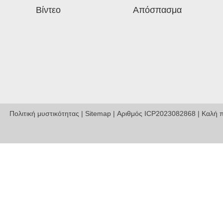
Επαφή Με
Βίντεο
Απόσπασμα
Πολιτική μυστικότητας
|
Sitemap
|
Αριθμός ICP2023082868
| Καλή π