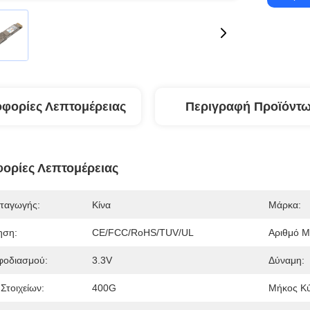
φορίες Λεπτομέρειας
Περιγραφή Προϊόντ
ορίες Λεπτομέρειας
ταγωγής:
Κίνα
Μάρκα:
ηση:
CE/FCC/RoHS/TUV/UL
Αριθμό Μ
φοδιασμού:
3.3V
Δύναμη:
Στοιχείων:
400G
Μήκος Κύ