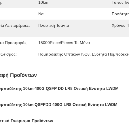
η:
10km
Τύπος Ιν
Ναι
Ποσότητα
ία Λεπτομέρειες:
Πλαστική Τσάντα
Χρόνος 
τα Προσφοράς:
15000Piece/Pieces Το Μήνα
ωτισμός:
Πομποδέκτης Οπτικών Ινών, Ενότητα Πομποδεκτ
αφή Προϊόντων
ομποδέκτης 10km 400G QSFP DD LR8 Οπτική Ενότητα LWDM
ομποδέκτης 10km QSFPDD 400G LR8 Οπτική Ενότητα LWDM
στικό Γνώρισμα Προϊόντων