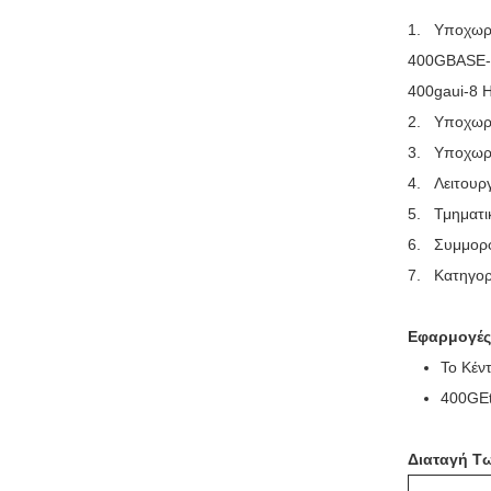
1. Υποχωρη
400GBASE-
400gaui-8 Η
2. Υποχωρη
3. Υποχωρη
4. Λειτουρ
5. Τμηματι
6. Συμμορφ
7. Κατηγορί
Εφαρμογές
Το Κέν
400GEt
Διαταγή Τ