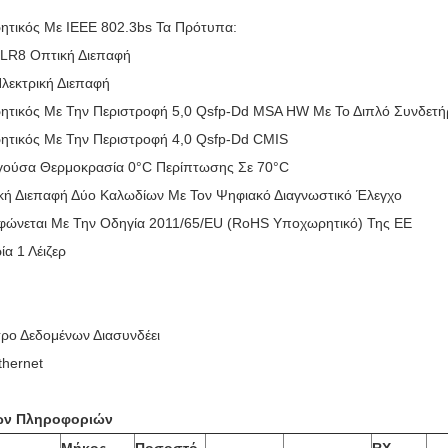
τικός Με IEEE 802.3bs Τα Πρότυπα:
LR8 Οπτική Διεπαφή
λεκτρική Διεπαφή
τικός Με Την Περιστροφή 5,0 Qsfp-Dd MSA HW Με Το Διπλό Συνδετή
τικός Με Την Περιστροφή 4,0 Qsfp-Dd CMIS
γούσα Θερμοκρασία 0°C Περίπτωσης Σε 70°C
κή Διεπαφή Δύο Καλωδίων Με Τον Ψηφιακό Διαγνωστικό Έλεγχο
ώνεται Με Την Οδηγία 2011/65/EU (RoHS Υποχωρητικό) Της ΕΕ
α 1 Λέιζερ
τρο Δεδομένων Διασυνδέει
hernet
ων Πληροφοριών