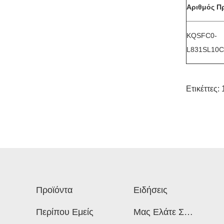
Αριθμός Π
KQSFC0-
L831SL10C
Ετικέττες:
Προϊόντα
Ειδήσεις
Περίπου Εμείς
Μας Ελάτε Σε