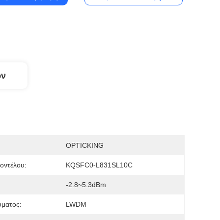
ων
OPTICKING
οντέλου:
KQSFC0-L831SL10C
-2.8~5.3dBm
ματος:
LWDM