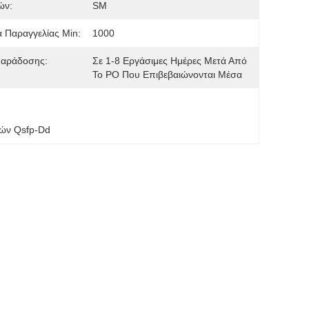
ών:
SM
 Παραγγελίας Min:
1000
Παράδοσης:
Σε 1-8 Εργάσιμες Ημέρες Μετά Από
Το PO Που Επιβεβαιώνονται Μέσα
ών Qsfp-Dd