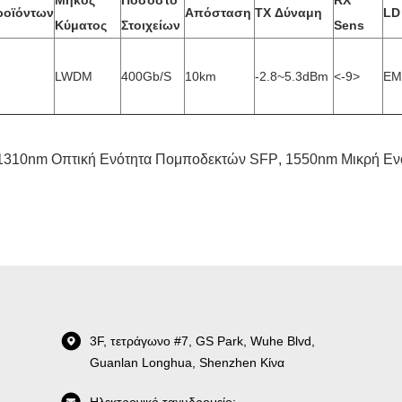
Μήκος
Ποσοστό
RX
ροϊόντων
Απόσταση
TX Δύναμη
LD
Κύματος
Στοιχείων
Sens
LWDM
400Gb/s
10km
-2.8~5.3dBm
<-9>
EM
1310nm Οπτική Ενότητα Πομποδεκτών SFP
,
1550nm Μικρή Εν
3F, τετράγωνο #7, GS Park, Wuhe Blvd,
Guanlan Longhua, Shenzhen Κίνα