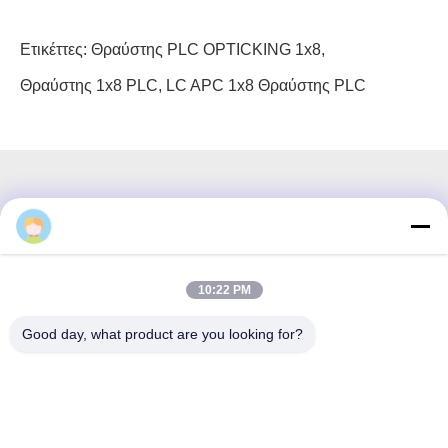
Ετικέττες:
Θραύστης PLC OPTICKING 1x8
,
Θραύστης 1x8 PLC
,
LC APC 1x8 Θραύστης PLC
3F, τετράγωνο #7, GS Park, Wuhe Blvd, Guanlan Longhua,
Shenzhen Κίνα
10:22 PM
Ηλεκτρονικό ταχυδρομείο: fanny@opticking.com
Good day, what product are you looking for?
Τηλ.: +86-755-83425935-83425936
Η Shenzhen Opticking Technology Co Ltd είναι εθνική
καινοτόμος και υψηλής τεχνολογίας εταιρεία που ασχολείται με