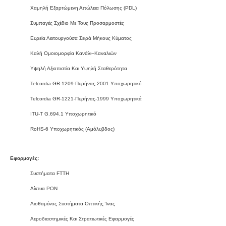
Χαμηλή Εξαρτώμενη Απώλεια Πόλωσης (PDL)
Συμπαγές Σχέδιο Με Τους Προσαρμοστές
Ευρεία Λειτουργούσα Σειρά Μήκους Κύματος
Καλή Ομοιομορφία Κανάλι--καναλιών
Υψηλή Αξιοπιστία Και Υψηλή Σταθερότητα
Telcordia GR-1209-Πυρήνας-2001 Υποχωρητικό
Telcordia GR-1221-Πυρήνας-1999 Υποχωρητικά
ITU-Τ G.694.1 Υποχωρητικό
RoHS-6 Υποχωρητικός (αμόλυβδος)
Εφαρμογές:
Συστήματα FTTH
Δίκτυα PON
Αισθαμένος Συστήματα Οπτικής Ίνας
Αεροδιαστημικές Και Στρατιωτικές Εφαρμογές