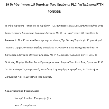
19 Το Ράφι Ίντσας 1U Τοποθετεί Τους Θραύστες PLC Για Τα Δίκτυα FTTH
PON/ODN
Το Ράφι Opticking Τοποθετεί Το Θραύστη PLC (επίπεδο Κύκλωμα Lightwave) Είναι Ένας
Τύπος Οπτικής Διοικητικής Συσκευής Δύναμης Με 19 Το Ράφι Ίντσας 1U Τοποθετεί Τη
Συσκευασία Που Κατασκευάζεται Χρησιμοποιώντας Την Οπτική Τεχνολογία Κυματοδηγού
Πυριτίου. Χρησιμοποιείται Ευρέως Στα Δίκτυα PON/ODN Για Να Πραγματοποιήσει Το
Διαχωρισμό Δύναμης Οπτικών Σημάτων Με Τη Χωρίζοντας Αναλογία 1xN Ή 2xN. Το
Opticking Παρέχει Ότι Μια Σειρά Προσαρμοσμένου Ραφιού Τοποθετεί Τους Θραύστες PLC
Για Να Καλύψει Τις Διαφορετικές Απαιτήσεις Στη Διαμόρφωση Λιμένων, Το Συνδετήρα
Εισαγωγής Και Το Συνδετήρα Παραγωγής.
Χαρακτηριστικά Γνωρίσματα:
Χαμηλή Απώλεια Εισαγωγής (IL)
Υψηλή Απομόνωση