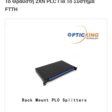
Το Θραύστη 2XN PLC Για Το Σύστημα
FTTH