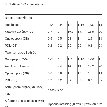
※ Παθητικό Οπτικό Δίκτυο
Βαθμός Ασφαλίστρου
Παράμετρος
1x2
1x4
1x8
1x16
1x32
1x64
Απώλεια Ενθέτων (DB)
3.7
7
10.3
13.4
16.8
20
Ομοιομορφία (DB)
0,5
0,5
0,8
1
1.5
1.8
PDL (DB)
0,2
0,2
0,2
0,2
0,2
0,3
Τυποποιημένος Βαθμός
Παράμετρος (DB)
1x2
1x4
1x8
1x16
1x32
1x64
Απώλεια Ενθέτων (DB)
4
7.4
10.8
13.8
17.2
20.4
Ομοιομορφία (DB)
0,6
0,8
1
1.3
1.5
1.8
PDL (DB)
0,2
0,2
0,2
0,3
0,3
0,4
Λειτουργούν Μήκος Κύματος
1260~1650
(NM)
Διάσταση Συσκευασίας (LxWxH)
Προσαρμοσμένος (τύπου Κιβωτιδίου, " Ράφι