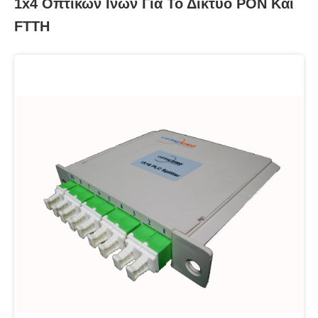
1x4 Οπτικών Ινών Για Το Δίκτυο PON Και
FTTH