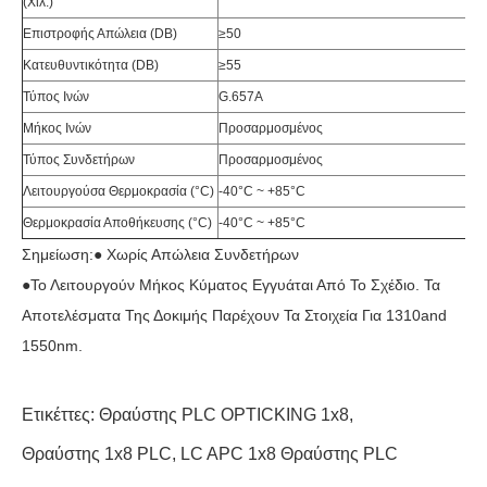
(χιλ.)
Επιστροφής Απώλεια (DB)
≥50
Κατευθυντικότητα (DB)
≥55
Τύπος Ινών
G.657A
Μήκος Ινών
Προσαρμοσμένος
Τύπος Συνδετήρων
Προσαρμοσμένος
Λειτουργούσα Θερμοκρασία (°C)
-40°C ~ +85°C
Θερμοκρασία Αποθήκευσης (°C)
-40°C ~ +85°C
Σημείωση:● Χωρίς Απώλεια Συνδετήρων
●το Λειτουργούν Μήκος Κύματος Εγγυάται Από Το Σχέδιο. Τα
Αποτελέσματα Της Δοκιμής Παρέχουν Τα Στοιχεία Για 1310and
1550nm.
Ετικέττες:
Θραύστης PLC OPTICKING 1x8
,
Θραύστης 1x8 PLC
,
LC APC 1x8 Θραύστης PLC