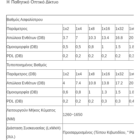
※ Παθητικό Οπτικό Δίκτυο
Βαθμός Ασφαλίστρου
Παράμετρος
1x2
1x4
1x8
1x16
1x32
1x64
Απώλεια Ενθέτων (DB)
3.7
7
10.3
13.4
16.8
20
Ομοιομορφία (DB)
0,5
0,5
0,8
1
1.5
1.8
PDL (DB)
0,2
0,2
0,2
0,2
0,2
0,3
Τυποποιημένος Βαθμός
Παράμετρος (DB)
1x2
1x4
1x8
1x16
1x32
1x64
Απώλεια Ενθέτων (DB)
4
7.4
10.8
13.8
17.2
20.4
Ομοιομορφία (DB)
0,6
0,8
1
1.3
1.5
1.8
PDL (DB)
0,2
0,2
0,2
0,3
0,3
0,4
Λειτουργούν Μήκος Κύματος
1260~1650
(NM)
Διάσταση Συσκευασίας (LxWxH)
Προσαρμοσμένος (τύπου Κιβωτιδίου, " Ράφι
(χιλ.)