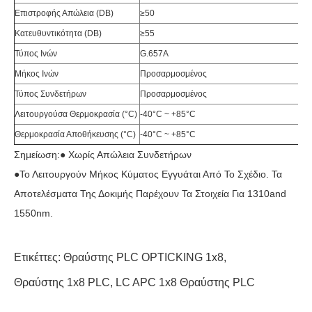
Επιστροφής Απώλεια (DB)
≥50
Κατευθυντικότητα (DB)
≥55
Τύπος Ινών
G.657A
Μήκος Ινών
Προσαρμοσμένος
Τύπος Συνδετήρων
Προσαρμοσμένος
Λειτουργούσα Θερμοκρασία (°C)
-40°C ~ +85°C
Θερμοκρασία Αποθήκευσης (°C)
-40°C ~ +85°C
Σημείωση:● Χωρίς Απώλεια Συνδετήρων
●το Λειτουργούν Μήκος Κύματος Εγγυάται Από Το Σχέδιο. Τα
Αποτελέσματα Της Δοκιμής Παρέχουν Τα Στοιχεία Για 1310and
1550nm.
Ετικέττες:
Θραύστης PLC OPTICKING 1x8
,
Θραύστης 1x8 PLC
,
LC APC 1x8 Θραύστης PLC