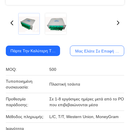
Πάρτε Την Καλύτερη Τιμή
Μας Ελάτε Σε Επαφή Με
MOQ:
500
Τυποποιημένη
Πλαστική τσάντα
συσκευασία:
Προθεσμία
Σε 1-8 εργάσιμες ημέρες μετά από το PO
παράδοσης:
που επιβεβαιώνονται μέσα
Μέθοδος πληρωμής:
L/C, T/T, Western Union, MoneyGram
Ικανότητα