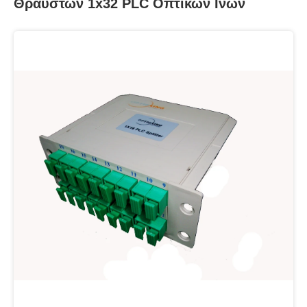
Θραυστών 1x32 PLC Οπτικών Ινών