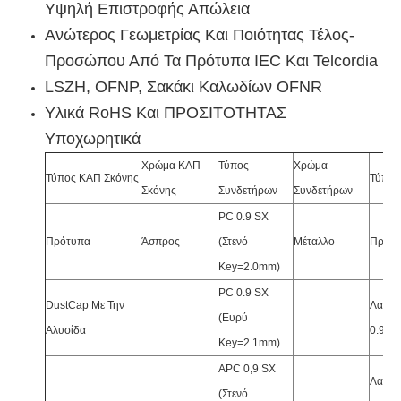
Υψηλή Επιστροφής Απώλεια
Ανώτερος Γεωμετρίας Και Ποιότητας Τέλος-
Προσώπου Από Τα Πρότυπα IEC Και Telcordia
LSZH, OFNP, Σακάκι Καλωδίων OFNR
Υλικά RoHS Και ΠΡΟΣΙΤΟΤΗΤΑΣ
Υποχωρητικά
Χρώμα ΚΑΠ
Τύπος
Χρώμα
Τύπος ΚΑΠ Σκόνης
Τύπος
Σκόνης
Συνδετήρων
Συνδετήρων
PC 0.9 SX
Πρότυπα
Άσπρος
(Στενό
Μέταλλο
Πρότυ
Key=2.0mm)
PC 0.9 SX
DustCap Με Την
Λαστι
(Ευρύ
Αλυσίδα
0.9m
Key=2.1mm)
APC 0,9 SX
Λαστι
(Στενό