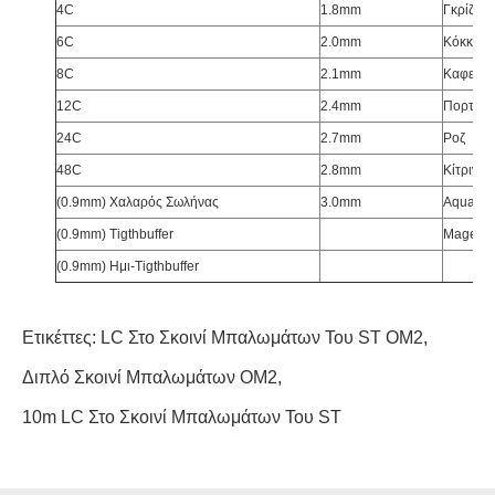
4C
1.8mm
Γκρίζος
6C
2.0mm
Κόκκινο
8C
2.1mm
Καφετής
12C
2.4mm
Πορτοκά
24C
2.7mm
Ροζ
48C
2.8mm
Κίτρινος
(0.9mm) Χαλαρός Σωλήνας
3.0mm
Aqua
(0.9mm) Tigthbuffer
Magent
(0.9mm) Ημι-Tigthbuffer
Ετικέττες:
LC Στο Σκοινί Μπαλωμάτων Του ST OM2
,
Διπλό Σκοινί Μπαλωμάτων OM2
,
10m LC Στο Σκοινί Μπαλωμάτων Του ST