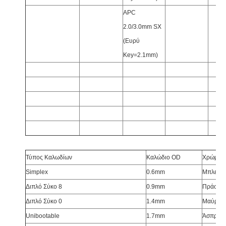
APC
2.0/3.0mm SX
(Ευρύ
Key=2.1mm)
Τύπος Καλωδίων
Καλώδιο OD
Χρώμα Σ
Simplex
0.6mm
Μπλε
Διπλό Σύκο 8
0.9mm
Πράσινο
Διπλό Σύκο 0
1.4mm
Μαύρος
Unibootable
1.7mm
Άσπρος