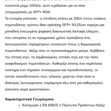
ποσοστά μέχρι 10Gb/s, αυτό σχεδίασαν για να είναι
υποχωρητικός με XFP+ MSA.
Τα στοιχεία ενότητας - η σύνδεση επάνω με 20km στους ενιαίους
πομποδέκτες
τρόπου fiber.opticking
SFP+
9/125um
παρέχει μια
μοναδική ενισχυμένη ψηφιακή διαγνωστική διεπαφή ελέγχου,
που επιτρέπει
τη σε πραγματικό χρόνο πρόσβαση στις
λειτουργούσες παραμέτρους συσκευών όπως η θερμοκρασία
πομποδεκτών, λέιζερ που το προκατειλημμένο ρεύμα, διεβίβασε
την οπτική
ισχύ, τη λαμβανόμενες οπτικές ισχύ και την τάση
ανεφοδιασμού πομποδεκτών.
Καθορίζει επίσης ένα περίπλοκο
σύστημα των
σημαιών
συναγερμών και προειδοποίησης
, οι
οποίοι προειδοποιούν τους τελικούς χρήστες όταν είναι οι
ιδιαίτερες λειτουργούσες παράμετροι έξω από μια καθορισμένη
κανονική σειρά εργοστασίων.
Χαρακτηριστικά Γνωρίσματα
Κατηγορία 1 EN 60825-1-Πρότυπα Προϊόντων Λέιζερ