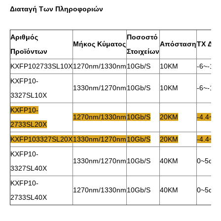
Διαταγή Των Πληροφοριών
Αριθμός
Ποσοστό
Μήκος Κύματος
Απόσταση
TX Δύ
Προϊόντων
Στοιχείων
KXFP102733SL10X
1270nm/1330nm
10Gb/s
10KM
-6~-1d
KXFP10-
1330nm/1270nm
10Gb/s
10KM
-6~-1d
3327SL10X
KXFP10-
1270nm/1330nm
10Gb/s
20KM
-4.4~0
2733SL20X
KXFP103327SL20X
1330nm/1270nm
10Gb/s
20KM
-4.4~0
KXFP10-
1330nm/1270nm
10Gb/s
40KM
0~5db
3327SL40X
KXFP10-
1270nm/1330nm
10Gb/s
40KM
0~5db
2733SL40X