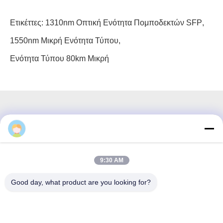
Ετικέττες:
1310nm Οπτική Ενότητα Πομποδεκτών SFP
,
1550nm Μικρή Ενότητα Τύπου
,
Ενότητα Τύπου 80km Μικρή
3F, τετράγωνο #7, GS Park, Wuhe Blvd, Guanlan Longhua,
Shenzhen Κίνα
9:30 AM
Ηλεκτρονικό ταχυδρομείο: fanny@opticking.com
Good day, what product are you looking for?
Τηλ.: +86-755-83425935-83425936
Η Shenzhen Opticking Technology Co Ltd είναι εθνική