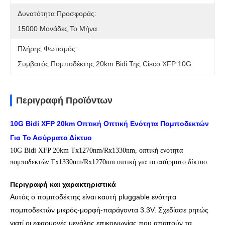
Δυνατότητα Προσφοράς:
15000 Μονάδες Το Μήνα
Πλήρης Φωτισμός:
Συμβατός Πομποδέκτης 20km Bidi Της Cisco XFP 10G
Περιγραφή Προϊόντων
10G Bidi XFP 20km Οπτική Οπτική Ενότητα Πομποδεκτών
Για Το Ασύρματο Δίκτυο
10G Bidi XFP 20km Tx1270nm/Rx1330nm, οπτική ενότητα
πομποδεκτών Tx1330nm/Rx1270nm οπτική για το ασύρματο δίκτυο
Περιγραφή και χαρακτηριστικά
Αυτός ο πομποδέκτης είναι καυτή pluggable ενότητα
πομποδεκτών μικρός-μορφή-παράγοντα 3.3V. Σχεδίασε ρητώς
γιατί οι εφαρμογές μεγάλης επικοινωνίας που απαιτούν τα