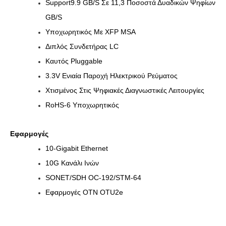
Support9.9 GB/s Σε 11,3 Ποσοστά Δυαδικών Ψηφίων
GB/s
Υποχωρητικός Με XFP MSA
Διπλός Συνδετήρας LC
Καυτός Pluggable
3.3V Ενιαία Παροχή Ηλεκτρικού Ρεύματος
Χτισμένος Στις Ψηφιακές Διαγνωστικές Λειτουργίες
RoHS-6 Υποχωρητικός
Εφαρμογές
10-Gigabit Ethernet
10G Κανάλι Ινών
SONET/SDH OC-192/STM-64
Εφαρμογές OTN OTU2e