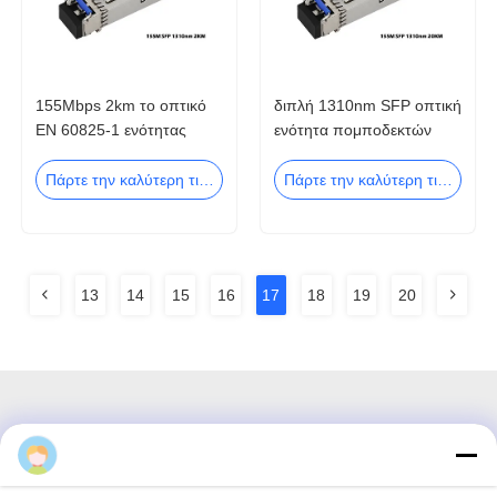
155Mbps 2km το οπτικό
διπλή 1310nm SFP οπτική
EN 60825-1 ενότητας
ενότητα πομποδεκτών
πομποδεκτών 1310nm
20km 155Mbps SFP LC
SFP
Πάρτε την καλύτερη τιμή
Πάρτε την καλύτερη τιμή
13
14
15
16
17
18
19
20
3F, τετράγωνο #7, GS Park, Wuhe Blvd, Guanlan Longhua,
Shenzhen Κίνα