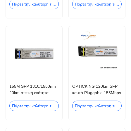
SMF SFP+
τρόπου ενότητας SFP+
Πάρτε την καλύτερη τιμή
Πάρτε την καλύτερη τιμή
155M SFP 1310/1550nm
OPTICKING 120km SFP
20km οπτική ενότητα
καυτό Pluggable 155Mbps
πομποδεκτών LC SFP
1550nm υποχωρητικό με
SDH/SONET
Πάρτε την καλύτερη τιμή
Πάρτε την καλύτερη τιμή