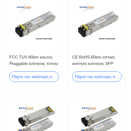
FCC TUV 80km καυτός
CE RoHS 60km οπτική
Pluggable ενότητας τύπου
ενότητα ενότητας SFP
SFP 1550nm μικρός
Ethernet πομποδεκτών
SFP
Πάρτε την καλύτερη τιμή
Πάρτε την καλύτερη τιμή