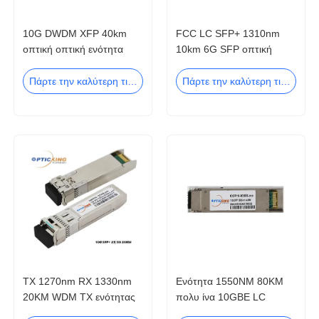
10G DWDM XFP 40km
FCC LC SFP+ 1310nm
οπτική οπτική ενότητα
10km 6G SFP οπτική
πομποδεκτών για το
ενότητα πομποδεκτών
δίκτυο 10G ethernet
Πάρτε την καλύτερη τιμή
Πάρτε την καλύτερη τιμή
TX 1270nm RX 1330nm
Ενότητα 1550NM 80KM
20KM WDM TX ενότητας
πολυ ίνα 10GBE LC
10G BIDI πομποδεκτών
OPTICKING 10G XFP