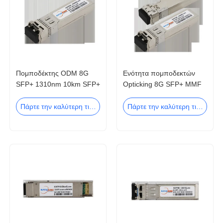
Πομποδέκτης ODM 8G
Ενότητα πομποδεκτών
SFP+ 1310nm 10km SFP+
Opticking 8G SFP+ MMF
LC SMF cOem
850nm 300M LC SFP+
Πάρτε την καλύτερη τιμή
Πάρτε την καλύτερη τιμή