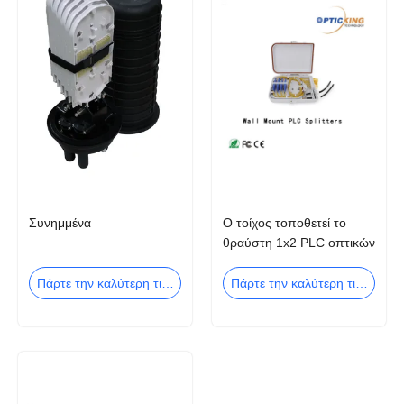
Συνημμένα
Ο τοίχος τοποθετεί το
θραύστη 1x2 PLC οπτικών
ινών για το δίκτυο
PON/ODN
Πάρτε την καλύτερη τιμή
Πάρτε την καλύτερη τιμή