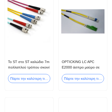
Το ST στο ST καλώδιο 7m
OPTICKING LC APC
πολλαπλού τρόπου σκοινί
E2000 άσπρο μαύρο σε
OM4 OM3 μπαλωμάτων
κίτρινο σκοινιού
ινών μπαλωμάτων
μπαλωμάτων
Πάρτε την καλύτερη τιμή
Πάρτε την καλύτερη τιμή