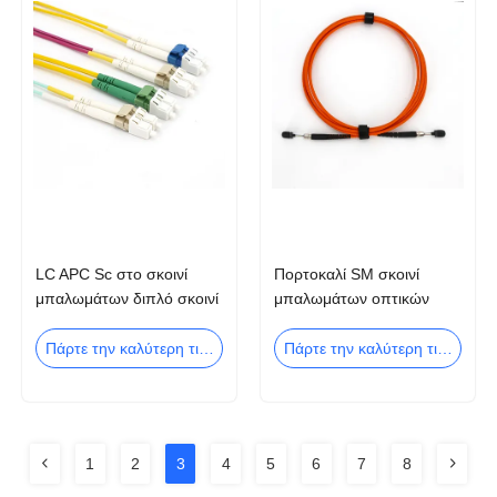
LC APC Sc στο σκοινί
Πορτοκαλί SM σκοινί
μπαλωμάτων διπλό σκοινί
μπαλωμάτων οπτικών
μπαλωμάτων ΚΚ OM1
ινών PVC ΚΚ AOC οπτικό
OM2 OM3 OM4 LC Sc
καλώδιο
Πάρτε την καλύτερη τιμή
Πάρτε την καλύτερη τιμή
1
2
3
4
5
6
7
8