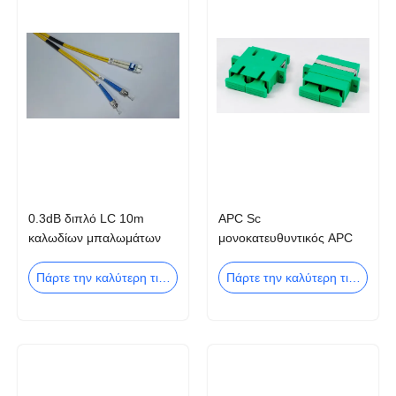
0.3dB διπλό LC 10m
APC Sc
καλωδίων μπαλωμάτων
μονοκατευθυντικός APC
του ST στο σκοινί
Sc συνδετήρων LC
μπαλωμάτων οπτικών
προσαρμοστών MPO
Πάρτε την καλύτερη τιμή
Πάρτε την καλύτερη τιμή
ινών
MTP προσαρμοστής