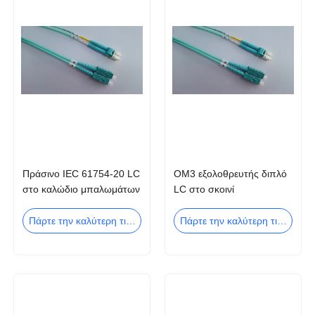
Πράσινο IEC 61754-20 LC
OM3 εξολοθρευτής διπλό
στο καλώδιο μπαλωμάτων
LC στο σκοινί
ινών Sc OM3
μπαλωμάτων οπτικών
ινών Sc
Πάρτε την καλύτερη τιμή
Πάρτε την καλύτερη τιμή