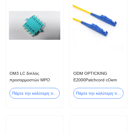
OM3 LC διπλός
ODM OPTICKING
προσαρμοστών MPO
E2000Patchcord cOem
MTP συνδετήρας Lc
συνδετήρων διπλός
Πάρτε την καλύτερη τιμή
Πάρτε την καλύτερη τιμή
πολλαπλού τρόπου