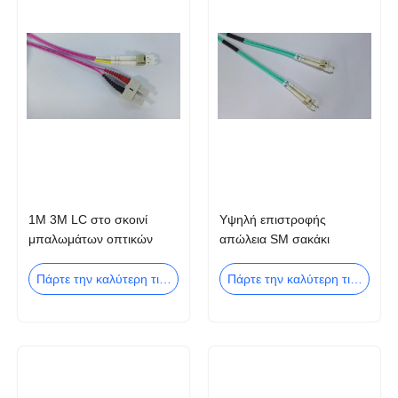
1M 3M LC στο σκοινί
Υψηλή επιστροφής
μπαλωμάτων οπτικών
απώλεια SM σακάκι
ινών σκοινιού OM4
καλωδίων σκοινιού OFNR
μπαλωμάτων Sc
ΚΚ LC OM1 μπάλωμα
Πάρτε την καλύτερη τιμή
Πάρτε την καλύτερη τιμή