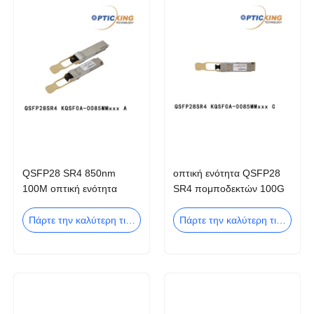
QSFP28 SR4 850nm
οπτική ενότητα QSFP28
100M οπτική ενότητα
SR4 πομποδεκτών 100G
πομποδεκτών MPO για το
100M MTP/MPO MMF
κέντρο δεδομένων
Πάρτε την καλύτερη τιμή
Πάρτε την καλύτερη τιμή
Ethernet