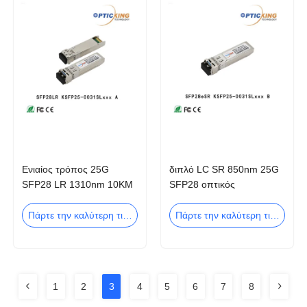
Ενιαίος τρόπος 25G
διπλό LC SR 850nm 25G
SFP28 LR 1310nm 10KM
SFP28 οπτικός
διπλός οπτικός
πομποδέκτης ΚΚ ίνα
πομποδέκτης LC
Πάρτε την καλύτερη τιμή
Πάρτε την καλύτερη τιμή
1
2
3
4
5
6
7
8