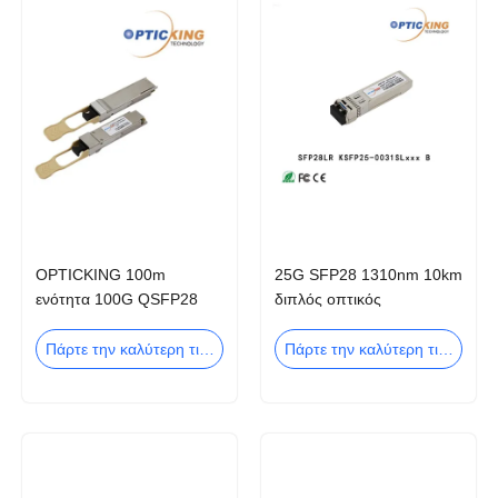
OPTICKING 100m
25G SFP28 1310nm 10km
ενότητα 100G QSFP28
διπλός οπτικός
SR4 πομποδεκτών 850nm
πομποδέκτης LC
QSFP
Πάρτε την καλύτερη τιμή
Πάρτε την καλύτερη τιμή