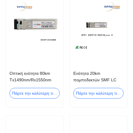
Οπτική ενότητα 80km
Ενότητα 20km
Tx1490nm/Rx1550nm
πομποδεκτών SMF LC
Tx1550nm/Rx1490nm
10gbps SFP+ για το
10G Bidi SFP+
δίκτυο πρόσβασης
Πάρτε την καλύτερη τιμή
Πάρτε την καλύτερη τιμή
κέντρων δεδομένων