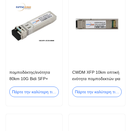
πομποδέκτης/ενότητα
CWDM XFP 10km οπτική
80km 10G Bidi SFP+
ενότητα πομποδεκτών για
οπτικός για το ασύρματο
το δίκτυο 10G Ethernet
δίκτυο
Πάρτε την καλύτερη τιμή
Πάρτε την καλύτερη τιμή