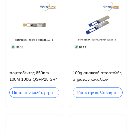
πομποδέκτης 850nm
100g συσκευή αποστολής
100M 100G QSFP28 SR4
σημάτων καναλιών
QSFP28 MPO
βάσεων Lr4 1310nm 100G
QSFP28 LR4 4
Πάρτε την καλύτερη τιμή
Πάρτε την καλύτερη τιμή