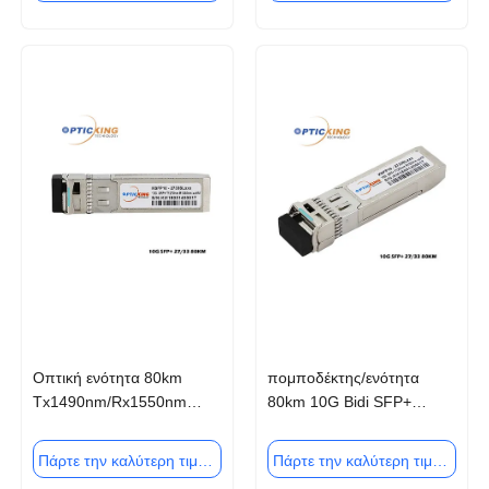
Οπτική ενότητα 80km
πομποδέκτης/ενότητα
Tx1490nm/Rx1550nm
80km 10G Bidi SFP+
Tx1550nm/Rx1490nm 10G
οπτικός για το ασύρματο
Bidi SFP+
δίκτυο
Πάρτε την καλύτερη τιμή
Πάρτε την καλύτερη τιμή