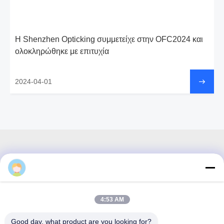
Η Shenzhen Opticking συμμετείχε στην OFC2024 και
ολοκληρώθηκε με επιτυχία
2024-04-01
3F, τετράγωνο #7, GS Park, Wuhe Blvd, Guanlan Longhua,
Shenzhen Κίνα
4:53 AM
Ηλεκτρονικό ταχυδρομείο: fanny@opticking.com
Good day, what product are you looking for?
Τηλ.: +86-755-83425935-83425936