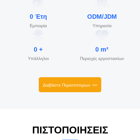
της το 2005, η επιχείρηση ήταννα αυξηθεί γρήγορα. Τώρα
έχουμε τα γραφεία σε Yichun, Hefei, Wuhan και
0
Έτη
ODM/JDM
Shenzhen. Η επιχείρηση έχει επενδύσει ένα μεγάλο ποσό
Εμπειρία
Υπηρεσία
χρηματοδοτεί στην ανεξάρτητες τεχνικές έρευνα και την
ανάπτυξη κάθε χρόνο, και το ενισχυμένο αΟμάδ...
0
+
0
m²
Υπάλληλοι
Περιοχές εργοστασίων
Διαβάστε Περισσότερων
>>
ΠΙΣΤΟΠΟΙΉΣΕΙΣ