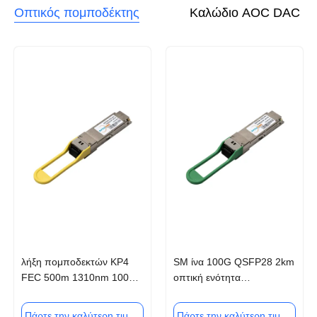
Οπτικός πομποδέκτης
Καλώδιο AOC DAC
λήξη πομποδεκτών KP4
SM ίνα 100G QSFP28 2km
FEC 500m 1310nm 100G
οπτική ενότητα
QSFP28 DR1 μέσα
πομποδεκτών FR1
Πάρτε την καλύτερη τιμή
Πάρτε την καλύτερη τιμή