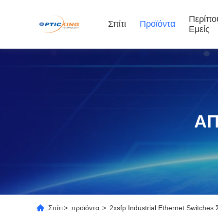
Περίπο
Σπίτι
Προϊόντα
Εμείς
ΑΠ
Σπίτι
>
προϊόντα
>
2xsfp Industrial Ethernet Switche