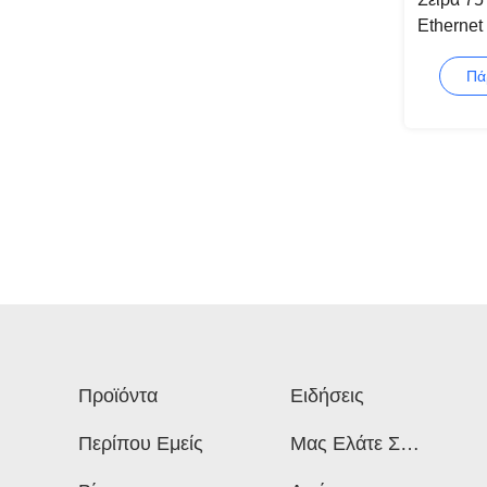
Ethernet
Port POE
Πά
Προϊόντα
Ειδήσεις
Περίπου Εμείς
Μας Ελάτε Σε
Επαφή Με