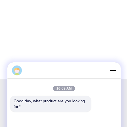
10:09 AM
Good day, what product are you looking 
Η Shenzhen Opticking Technology Co Ltd είναι
for?
εθνική καινοτόμος και υψηλής τεχνολογίας
εταιρεία που ασχολείται με την έρευνα και
ανάπτυξη, την κατασκευή, τις πωλήσεις και την