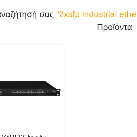
αναζήτησή σας
“2xsfp industrial eth
Προϊόντα
 2XSFP 24G Industrial