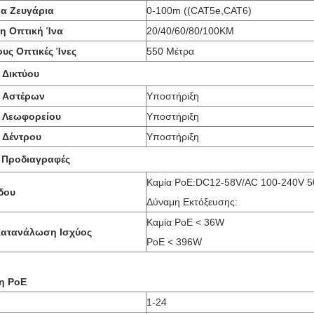
α Ζευγάρια
0-100m ((CAT5e,CAT6)
 Οπτική Ίνα
20/40/60/80/100KM
υς Οπτικές Ίνες
550 Μέτρα
 Δικτύου
 Αστέρων
Υποστήριξη
 Λεωφορείου
Υποστήριξη
 Δέντρου
Υποστήριξη
ς Προδιαγραφές
Καμία PoE:DC12-58V/AC 100-240V 
δου
Δύναμη Εκτόξευσης:
Καμία PoE < 36W
Κατανάλωση Ισχύος
PoE < 396W
η PoE
1-24