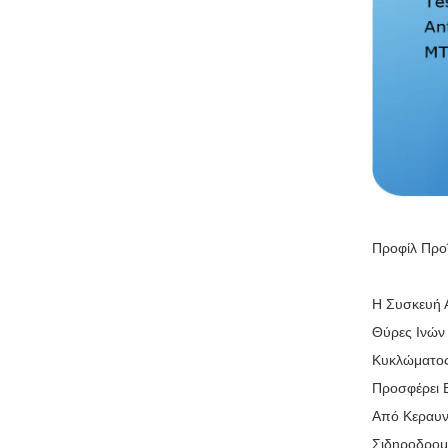
Προφίλ Προ
Η Συσκευή Α
Θύρες Ινών 
Κυκλώματος
Προσφέρει 
Από Κεραυν
Σιδηροδρομ