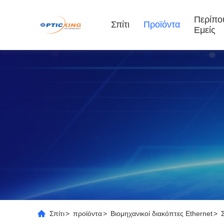
Περίπο
Σπίτι
Προϊόντα
Εμείς
Σπίτι
>
προϊόντα
>
Βιομηχανικοί διακόπτες Ethernet
>