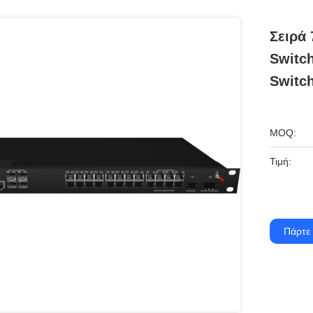
Σειρά 
Switc
Switc
MOQ:
Τιμή:
Πάρτε 