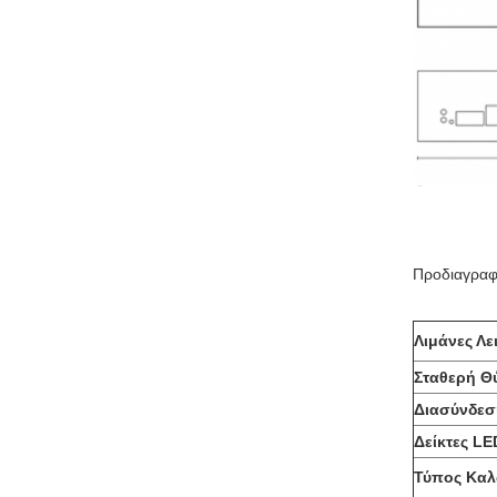
Προδιαγραφ
Λιμάνες Λε
Σταθερή Θ
Διασύνδεσ
Δείκτες LE
Τύπος Καλ