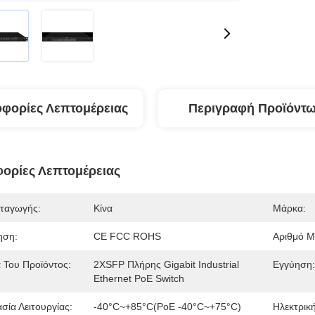
φορίες Λεπτομέρειας
Περιγραφή Προϊόντ
ορίες Λεπτομέρειας
ταγωγής:
Κίνα
Μάρκα:
ηση:
CE FCC ROHS
Αριθμό Μ
 Του Προϊόντος:
2XSFP Πλήρης Gigabit Industrial
Εγγύηση:
Ethernet PoE Switch
σία Λειτουργίας:
-40°C~+85°C(PoE -40°C~+75°C)
Ηλεκτρικ