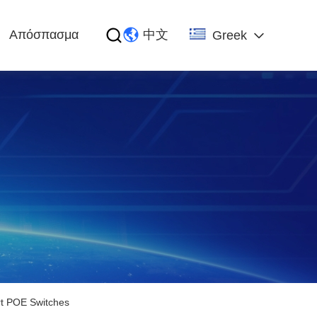
Απόσπασμα
中文
Greek
rt POE Switches