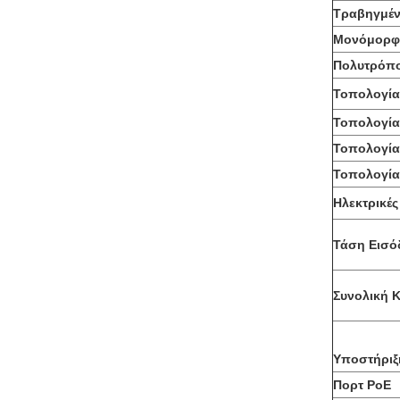
Τραβηγμέν
Μονόμορφη
Πολυτρόπο
Τοπολογία
Τοπολογία
Τοπολογία
Τοπολογία
Ηλεκτρικέ
Τάση Εισό
Συνολική 
Υποστήριξ
Πορτ PoE