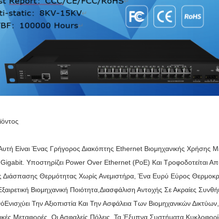
ϊόντος
υτή Είναι Ένας Γρήγορος Διακόπτης Ethernet Βιομηχανικής Χρήσης Μ
Gigabit. Υποστηρίζει Power Over Ethernet (PoE) Και Τροφοδοτείται 
 Διάσπασης Θερμότητας Χωρίς Ανεμιστήρα, Ένα Ευρύ Εύρος Θερμοκρα
Εξαιρετική Βιομηχανική Ποιότητα,διασφάλιση Αντοχής Σε Ακραίες Συν
όΕνισχύει Την Αξιοπιστία Και Την Ασφάλεια Των Βιομηχανικών Δικτύω
ικές Μεταφορές, Οι Ασφαλείς Πόλεις, Τα Έξυπνα Συστήματα Κυκλοφορί