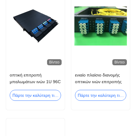
Βίντεο
Βίντεο
οπτική επιτροπή
ενιαίο πλαίσιο διανομής
μπαλωμάτων ινών 1U 96C
οπτικών ινών επιτροπής
MPO MTP LC Singlemode
μπαλωμάτων ινών τρόπου
OM3 OM4
1U 96C
Πάρτε την καλύτερη τιμή
Πάρτε την καλύτερη τιμή