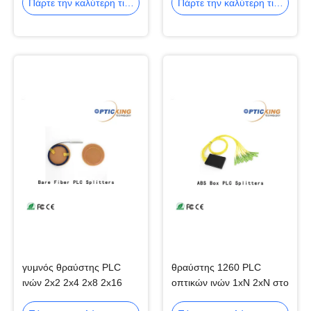
κιβωτίων ABS
Πάρτε την καλύτερη τιμή
Πάρτε την καλύτερη τιμή
γυμνός θραύστης PLC
θραύστης 1260 PLC
ινών 2x2 2x4 2x8 2x16
οπτικών ινών 1xN 2xN στο
2x32 για τα δίκτυα CATV
θραύστη PLC κιβωτίων