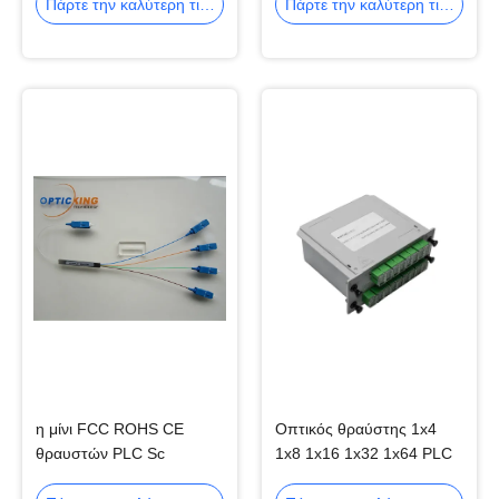
ABS 1650nm
Πάρτε την καλύτερη τιμή
Πάρτε την καλύτερη τιμή
η μίνι FCC ROHS CE
Οπτικός θραύστης 1x4
θραυστών PLC Sc
1x8 1x16 1x32 1x64 PLC
θραυστών PLC οπτικών
ινών 1260-1650nm FTTH