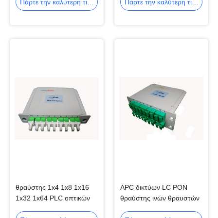
ινών 1xN 2xN
Πάρτε την καλύτερη τιμή
Πάρτε την καλύτερη τιμή
θραύστης 1x4 1x8 1x16
APC δικτύων LC PON
1x32 1x64 PLC οπτικών
θραύστης ινών θραυστών
ινών 1260-1650nm FTTH
1x32 PLC οπτικών ινών