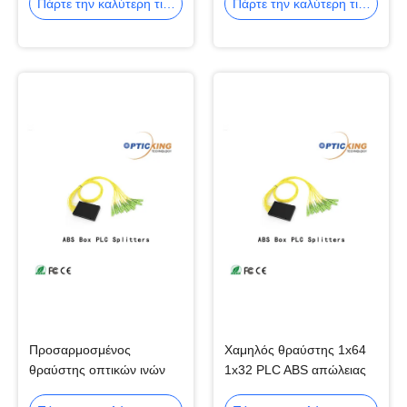
FCC ROHS CE
Πάρτε την καλύτερη τιμή
Πάρτε την καλύτερη τιμή
Προσαρμοσμένος
Χαμηλός θραύστης 1x64
θραύστης οπτικών ινών
1x32 PLC ABS απώλειας
θραυστών 1x4 1x8 PLC
OPTICKING εισαγωγής