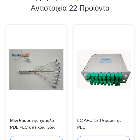
Αντιστοιχία 22
Προϊόντα
Μίνι θραύστης χαμηλό
LC APC 1x8 θραύστης
PDL PLC οπτικών ινών
PLC
θραυστών 1x8 PLC της