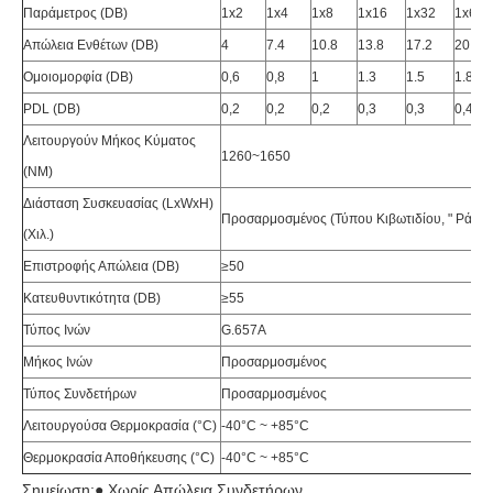
Παράμετρος (DB)
1x2
1x4
1x8
1x16
1x32
1x64
Απώλεια Ενθέτων (DB)
4
7.4
10.8
13.8
17.2
20.4
Ομοιομορφία (DB)
0,6
0,8
1
1.3
1.5
1.8
PDL (DB)
0,2
0,2
0,2
0,3
0,3
0,4
Λειτουργούν Μήκος Κύματος
1260~1650
(NM)
Διάσταση Συσκευασίας (LxWxH)
Προσαρμοσμένος (τύπου Κιβωτιδίου, " Ράφι
(χιλ.)
Επιστροφής Απώλεια (DB)
≥50
Κατευθυντικότητα (DB)
≥55
Τύπος Ινών
G.657A
Μήκος Ινών
Προσαρμοσμένος
Τύπος Συνδετήρων
Προσαρμοσμένος
Λειτουργούσα Θερμοκρασία (°C)
-40°C ~ +85°C
Θερμοκρασία Αποθήκευσης (°C)
-40°C ~ +85°C
Σημείωση:● Χωρίς Απώλεια Συνδετήρων