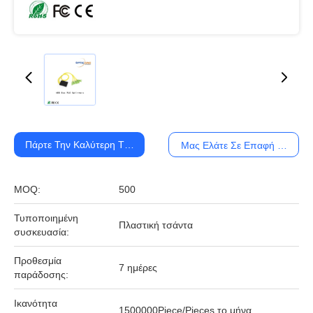
Πάρτε Την Καλύτερη Τιμή
Μας Ελάτε Σε Επαφή Με
MOQ:
500
Τυποποιημένη
Πλαστική τσάντα
συσκευασία:
Προθεσμία
7 ημέρες
παράδοσης:
Ικανότητα
1500000Piece/Pieces το μήνα