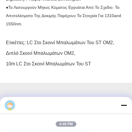
●το Λειτουργούν Μήκος Κύματος Εγγυάται Από Το Σχέδιο. Τα
Αποτελέσματα Της Δοκιμής Παρέχουν Τα Στοιχεία Για 1310and
1550nm.
Ετικέττες:
LC Στο Σκοινί Μπαλωμάτων Του ST OM2
,
Διπλό Σκοινί Μπαλωμάτων OM2
,
10m LC Στο Σκοινί Μπαλωμάτων Του ST
3F, τετράγωνο #7, GS Park, Wuhe Blvd, Guanlan Longhua,
Shenzhen Κίνα
4:40 PM
Ηλεκτρονικό ταχυδρομείο: fanny@opticking.com