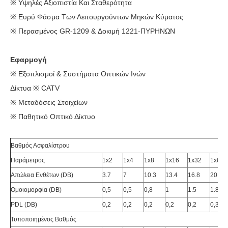
※ Υψηλές Αξιοπιστία Και Σταθερότητα
※ Ευρύ Φάσμα Των Λειτουργούντων Μηκών Κύματος
※ Περασμένος GR-1209 & Δοκιμή 1221-ΠΥΡΗΝΩΝ
Εφαρμογή
※ Εξοπλισμοί & Συστήματα Οπτικών Ινών
Δίκτυα ※ CATV
※ Μεταδόσεις Στοιχείων
※ Παθητικό Οπτικό Δίκτυο
Βαθμός Ασφαλίστρου
Παράμετρος
1x2
1x4
1x8
1x16
1x32
1x64
Απώλεια Ενθέτων (DB)
3.7
7
10.3
13.4
16.8
20
Ομοιομορφία (DB)
0,5
0,5
0,8
1
1.5
1.8
PDL (DB)
0,2
0,2
0,2
0,2
0,2
0,3
Τυποποιημένος Βαθμός