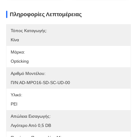
Πληροφορίες Λεπτομέρειας
Τόπος Καταγωγής:
Κίνα
Μάρκα:
Opticking
Αριθμό Μοντέλου:
Π/Ν:AD-MPO16-SD-SC-UD-00
Υλικό:
PEI
Απώλεια Εισαγωγής:
Λιγότερο Από 0,5 DB