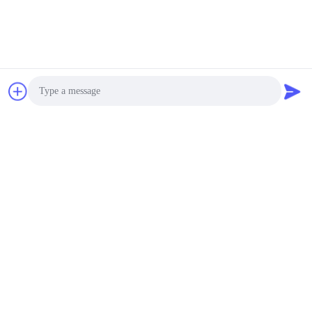
Χαμηλός APC Απώλειας Εισαγωγής Προσαρμοστής
3F, τετράγωνο #7, GS Park, Wuhe Blvd, Guanlan Longhua,
Shenzhen Κίνα
Ηλεκτρονικό ταχυδρομείο: fanny@opticking.com
Photo
Τηλ.: +86-755-83425935-83425936
Video Call
Audio Call
Η Shenzhen Opticking Technology Co Ltd είναι εθνική
καινοτόμος και υψηλής τεχνολογίας εταιρεία που ασχολείται με
την έρευνα και ανάπτυξη, την κατασκευή, τις πωλήσεις και την
εξυπηρέτηση προϊόντων οπτικής επικοινωνίας.