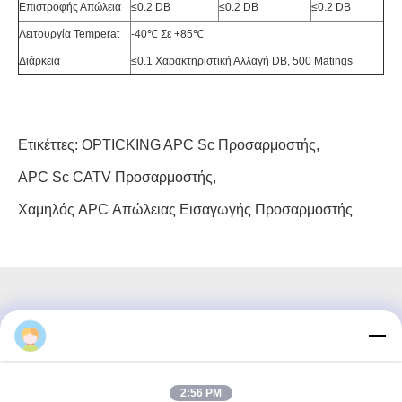
Επιστροφής Απώλεια
≤0.2 DB
≤0.2 DB
≤0.2 DB
Λειτουργία Temperat
-40℃ Σε +85℃
Διάρκεια
≤0.1 Χαρακτηριστική Αλλαγή DB, 500 Matings
Ετικέττες:
OPTICKING APC Sc Προσαρμοστής
,
APC Sc CATV Προσαρμοστής
,
Χαμηλός APC Απώλειας Εισαγωγής Προσαρμοστής
3F, τετράγωνο #7, GS Park, Wuhe Blvd, Guanlan Longhua,
Shenzhen Κίνα
2:56 PM
Ηλεκτρονικό ταχυδρομείο: fanny@opticking.com