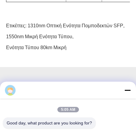
Ετικέττες:
1310nm Οπτική Ενότητα Πομποδεκτών SFP
,
1550nm Μικρή Ενότητα Τύπου
,
Ενότητα Τύπου 80km Μικρή
3F, τετράγωνο #7, GS Park, Wuhe Blvd, Guanlan Longhua,
Shenzhen Κίνα
5:05 AM
Ηλεκτρονικό ταχυδρομείο: fanny@opticking.com
Good day, what product are you looking for?
Τηλ.: +86-755-83425935-83425936