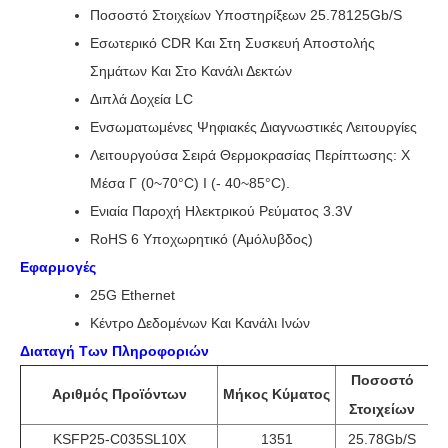
Ποσοστό Στοιχείων Υποστηρίξεων 25.78125Gb/s
Εσωτερικό CDR Και Στη Συσκευή Αποστολής
Σημάτων Και Στο Κανάλι Δεκτών
Διπλά Δοχεία LC
Ενσωματωμένες Ψηφιακές Διαγνωστικές Λειτουργίες
Λειτουργούσα Σειρά Θερμοκρασίας Περίπτωσης: Χ
Μέσα Γ (0~70°C) Ι (- 40~85°C).
Ενιαία Παροχή Ηλεκτρικού Ρεύματος 3.3V
RoHS 6 Υποχωρητικό (αμόλυβδος)
Εφαρμογές
25G Ethernet
Κέντρο Δεδομένων Και Κανάλι Ινών
Διαταγή Των Πληροφοριών
Ποσοστό
Αριθμός Προϊόντων
Μήκος Κύματος
Α
Στοιχείων
KSFP25-C035SL10X
1351
25.78Gb/s