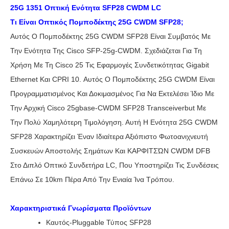
25G 1351 Οπτική Ενότητα SFP28 CWDM LC
Τι Είναι Οπτικός Πομποδέκτης 25G CWDM SFP28;
Αυτός Ο Πομποδέκτης 25G CWDM SFP28 Είναι Συμβατός Με
Την Ενότητα Της Cisco SFP-25g-CWDM. Σχεδιάζεται Για Τη
Χρήση Με Τη Cisco 25 Τις Εφαρμογές Συνδετικότητας Gigabit
Ethernet Και CPRI 10. Αυτός Ο Πομποδέκτης 25G CWDM Είναι
Προγραμματισμένος Και Δοκιμασμένος Για Να Εκτελέσει Ίδιο Με
Την Αρχική Cisco 25gbase-CWDM SFP28 Transceiverbut Με
Την Πολύ Χαμηλότερη Τιμολόγηση. Αυτή Η Ενότητα 25G CWDM
SFP28 Χαρακτηρίζει Έναν Ιδιαίτερα Αξιόπιστο Φωτοανιχνευτή
Συσκευών Αποστολής Σημάτων Και ΚΑΡΦΙΤΣΏΝ CWDM DFB
Στο Διπλό Οπτικό Συνδετήρα LC, Που Υποστηρίζει Τις Συνδέσεις
Επάνω Σε 10km Πέρα Από Την Ενιαία Ίνα Τρόπου.
Χαρακτηριστικά Γνωρίσματα Προϊόντων
Καυτός-Pluggable Τύπος SFP28