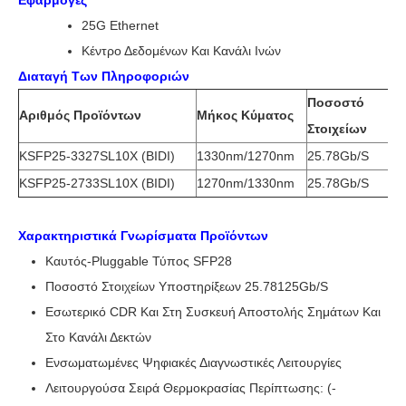
Εφαρμογές
25G Ethernet
Κέντρο Δεδομένων Και Κανάλι Ινών
Διαταγή Των Πληροφοριών
Ποσοστό
Αριθμός Προϊόντων
Μήκος Κύματος
Α
Στοιχείων
KSFP25-3327SL10X (BIDI)
1330nm/1270nm
25.78Gb/s
1
KSFP25-2733SL10X (BIDI)
1270nm/1330nm
25.78Gb/s
1
Χαρακτηριστικά Γνωρίσματα Προϊόντων
Καυτός-Pluggable Τύπος SFP28
Ποσοστό Στοιχείων Υποστηρίξεων 25.78125Gb/s
Εσωτερικό CDR Και Στη Συσκευή Αποστολής Σημάτων Και
Στο Κανάλι Δεκτών
Ενσωματωμένες Ψηφιακές Διαγνωστικές Λειτουργίες
Λειτουργούσα Σειρά Θερμοκρασίας Περίπτωσης: (-