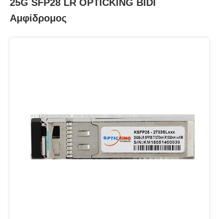
25G SFP28 LR OPTICKING BIDI
Αμφίδρομος