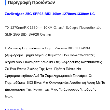
Περιγραφή Προϊόντων
Συνδετήρας 25G SFP28 BIDI 10km 1270nm/1330nm LC
TX 1270nm/RX 1330nm 10KM Οπτική Ενότητα Πομποδεκτών
SMF 25G BIDI SFP28 Οπτική
Η Διεπαφή Πομποδεκτών
Πομποδεκτών BIDI
Ή BWDM
(αμφίδρομο Τμήμα Μήκους Κύματος Που Πολλαπλασιάζει)
Φέρνει Δύο Ευδιάκριτα Κανάλια Στις Διαφορετικές Κατευθύνσεις
Σε
Ένα
Ενιαίο Σκέλος Της Ίνας. Πρέπει Πάντα Να
Χρησιμοποιηθούν Ανά Τα Συμπληρωματικά Ζευγάρια. Οι
Πομποδέκτες BIDI Είναι Μια Οικονομικώς Αποδοτική Λύση Με Το
Διπλασιασμό Της Ικανότητας Μιας Υπάρχουσας Υποδομής
Ινών.