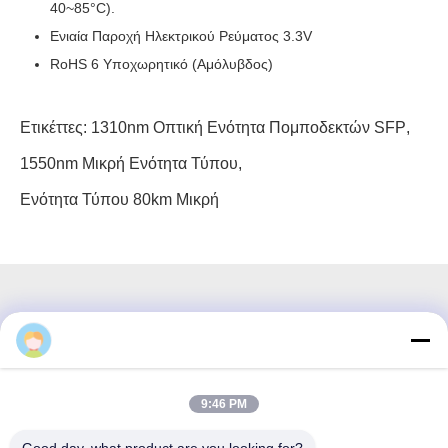
40~85°C).
Ενιαία Παροχή Ηλεκτρικού Ρεύματος 3.3V
RoHS 6 Υποχωρητικό (αμόλυβδος)
Ετικέττες:
1310nm Οπτική Ενότητα Πομποδεκτών SFP
,
1550nm Μικρή Ενότητα Τύπου
,
Ενότητα Τύπου 80km Μικρή
3F, τετράγωνο #7, GS Park, Wuhe Blvd, Guanlan Longhua,
Shenzhen Κίνα
9:46 PM
Ηλεκτρονικό ταχυδρομείο: fanny@opticking.com